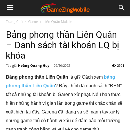
Trang Chủ
Game
Liên Quân Mobile
Bảng phong thần Liên Quân
– Danh sách tài khoản LQ bị
khóa
Tác giả
Hoàng Quang Huy
-
09/10/2022
2901
Bảng phong thần Liên Quân
là gì? Cách xem
bảng
phong thần Liên Quân
? Đây chính là danh sách “ĐEN”
tất cả những tài khoản bị Garena xử phạt. Nếu bạn thực
hiện những hành vi gian lận trong game thì chắc chắn sẽ
xuất hiện tại đây. Garena đã, đang và sẽ mạnh tay xử lý
những game thủ có hành vi xấu để đảm bảo môi trường
cạnh tranh công bằng và vui vẻ cho game thủ.