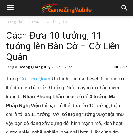
Trang Chủ
Game
Cờ Liên Quân
Cách Đưa 10 tướng, 11
tướng lên Bàn Cờ – Cờ Liên
Quân
Tác giả
Hoàng Quang Huy
-
12/10/2022
2707
Trong
Cờ Liên Quân
khi Linh Thú đạt Level 9 thì bạn có
thể đưa lên bàn cờ 9 tướng. Nếu may mắn nhận được
trang bị
Nhẫn Phong Thần
hoặc có đủ
3 tướng Ma
Pháp Nghị Viện
thì bạn có thể đưa lên 10 tướng, thậm
chí là tối đa 11 tướng. Với số lượng tướng vượt trội như
vậy bạn dễ dàng xây dựng đội hình mạnh mẽ, kích hoạt
được nhiều nghề nghiệp, phe phái hơn. Hãy cùng tìm