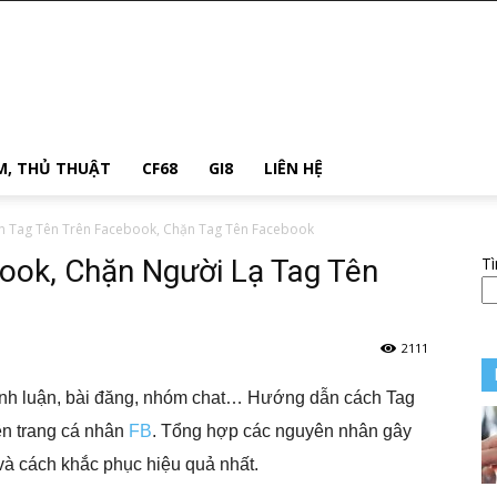
M, THỦ THUẬT
CF68
GI8
LIÊN HỆ
h Tag Tên Trên Facebook, Chặn Tag Tên Facebook
ook, Chặn Người Lạ Tag Tên
T
2111
ình luận, bài đăng, nhóm chat… Hướng dẫn cách Tag
rên trang cá nhân
FB
. Tổng hợp các nguyên nhân gây
à cách khắc phục hiệu quả nhất.