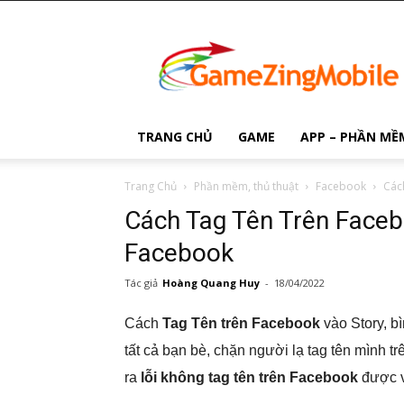
Game
Zing
Mobile
TRANG CHỦ
GAME
APP – PHẦN MỀ
Trang Chủ
Phần mềm, thủ thuật
Facebook
Các
Cách Tag Tên Trên Faceb
Facebook
Tác giả
Hoàng Quang Huy
-
18/04/2022
Cách
Tag Tên trên Facebook
vào Story, b
tất cả bạn bè, chặn người lạ tag tên mình t
ra
lỗi không tag tên trên Facebook
được v