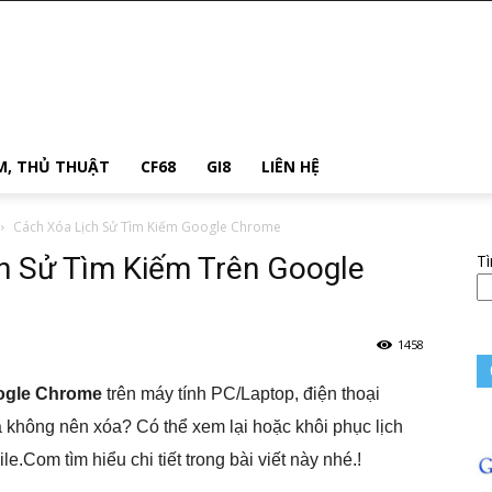
M, THỦ THUẬT
CF68
GI8
LIÊN HỆ
Cách Xóa Lịch Sử Tìm Kiếm Google Chrome
h Sử Tìm Kiếm Trên Google
T
1458
oogle Chrome
trên máy tính PC/Laptop, điện thoại
 không nên xóa? Có thể xem lại hoặc khôi phục lịch
om tìm hiểu chi tiết trong bài viết này nhé.!