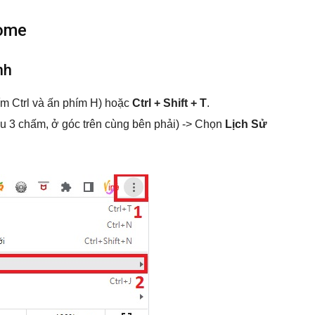
rome
nh
m Ctrl và ấn phím H) hoặc
Ctrl + Shift + T
.
u 3 chấm, ở góc trên cùng bên phải) -> Chọn
Lịch Sử