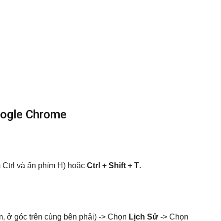
oogle Chrome
 Ctrl và ấn phím H) hoặc
Ctrl + Shift + T
.
, ở góc trên cùng bên phải) -> Chọn
Lịch Sử
-> Chọn