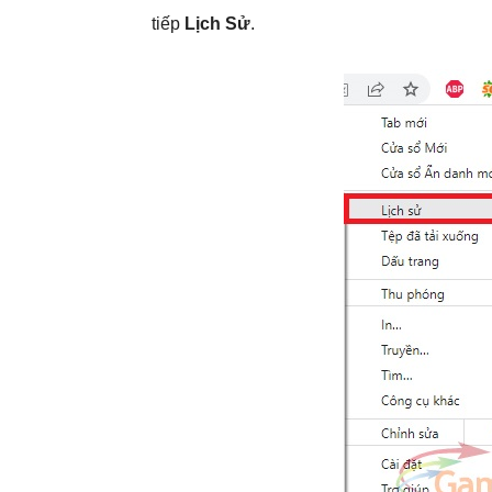
tiếp
Lịch Sử
.