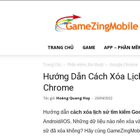
Game
Zing
Mobile
TRANG CHỦ
GAME
APP – PHẦN MỀ
Trang Chủ
Phần mềm, thủ thuật
Google Chrome
Hướng Dẫn Cách Xóa Lịc
Chrome
Tác giả
Hoàng Quang Huy
-
26/04/2022
Hướng dẫn
cách xóa lịch sử tìm kiếm G
Android/iOS. Những dữ liệu nào nên xóa và
sữ đã xóa không? Hãy cùng GameZingMobile.C