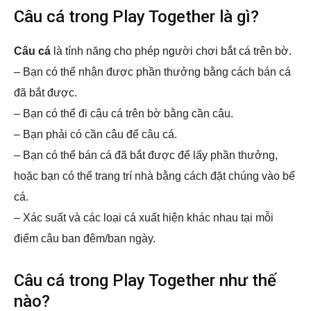
Câu cá trong Play Together là gì?
Câu cá
là tính năng cho phép người chơi bắt cá trên bờ.
– Bạn có thể nhận được phần thưởng bằng cách bán cá
đã bắt được.
– Bạn có thể đi câu cá trên bờ bằng cần câu.
– Bạn phải có cần câu để câu cá.
– Bạn có thể bán cá đã bắt được để lấy phần thưởng,
hoặc bạn có thể trang trí nhà bằng cách đặt chúng vào bể
cá.
– Xác suất và các loại cá xuất hiện khác nhau tại mỗi
điểm câu ban đêm/ban ngày.
Câu cá trong Play Together như thế
nào?