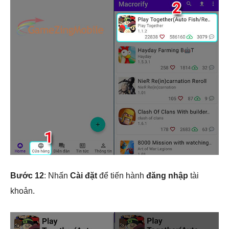
Bước 12
: Nhấn
Cài đặt
để tiến hành
đăng nhập
tài
khoản.