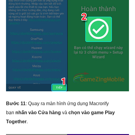
Bước 11
: Quay ra màn hình ứng dụng Macrorify
bạn
nhấn vào Cửa hàng
và
chọn vào game Play
Together
.