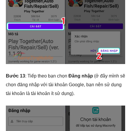
Bước 13
: Tiếp theo bạn chọn
Đăng nhập
(ở đây mình sẽ
chọn đăng nhập với tài khoản Google, bạn nên sử dụng
tài khoản là tài khoản ít sử dụng).