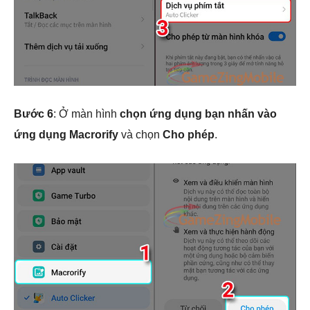
Bước 6
: Ở màn hình
chọn ứng dụng bạn nhấn vào
ứng dụng Macrorify
và chọn
Cho phép
.