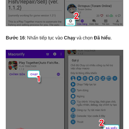
Bước 16
: Nhấn tiếp tục vào
Chạy
và chọn
Đã hiểu
.