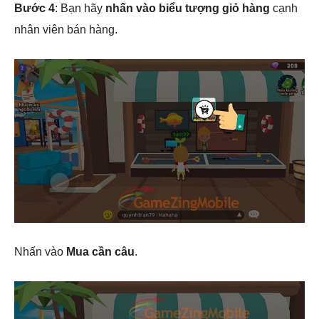
Bước 4
: Bạn hãy
nhấn vào biểu tượng giỏ hàng
cạnh
nhân viên bán hàng.
Nhấn vào
Mua cần câu
.