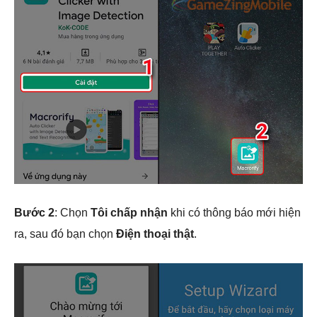
Bước 2
: Chọn
Tôi chấp nhận
khi có thông báo mới hiện
ra, sau đó bạn chọn
Điện thoại thật
.