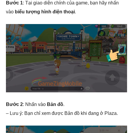
Bước 1
: Tại giao diện chính của game, bạn hãy nhấn
vào
biểu tượng hình điện thoại
.
Bước 2
: Nhấn vào
Bản đồ
.
– Lưu ý: Bạn chỉ xem được Bản đồ khi đang ở Plaza.