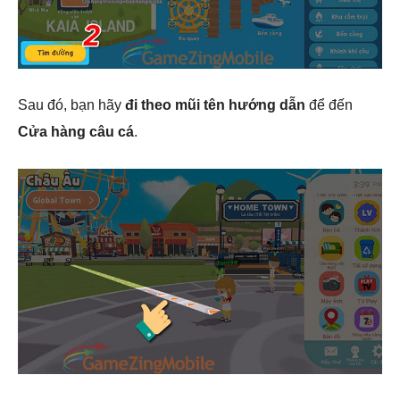
Sau đó, bạn hãy
đi theo mũi tên hướng dẫn
để đến
Cửa hàng câu cá
.