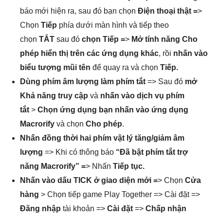
báo mới hiện ra, sau đó bạn chọn
Điện thoại thật =
>
Chọn
Tiếp
phía dưới màn hình và tiếp theo
chọn
TẮT
sau đó
chọn Tiếp =
>
Mở tính năng Cho
phép hiển thị trên các ứng dụng khác
, rồi
nhấn vào
biểu tượng mũi tên
để quay ra và chọn
Tiếp.
Dùng phím âm lượng làm phím tắt
=> Sau đó
mở
Khả năng truy cập
và
nhấn vào dịch vụ phím
tắt
>
Chọn ứng dụng bạn nhấn vào ứng dụng
Macrorify
và chọn
Cho phép
.
Nhấn đồng thời hai phím vật lý tăng/giảm âm
lượng
=> Khi có thông báo
“Đã bật phím tắt trợ
năng Macrorify” =
> Nhấn
Tiếp tục.
Nhấn vào dấu TICK ở giao diện mới =
> Chọn
Cửa
hàng
> Chọn tiếp game Play Together => Cài đặt =>
Đăng nhập
tài khoản =>
Cài đặt
=>
Chấp nhận