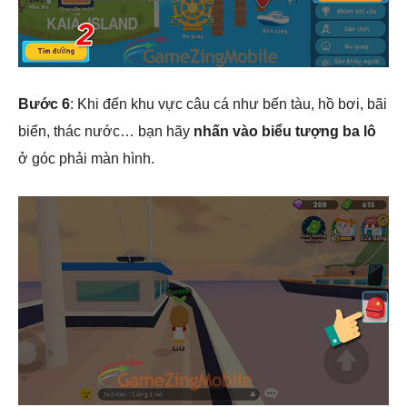
Bước 6
: Khi đến khu vực câu cá như bến tàu, hồ bơi, bãi
biển, thác nước… bạn hãy
nhấn vào biểu tượng ba lô
ở góc phải màn hình.