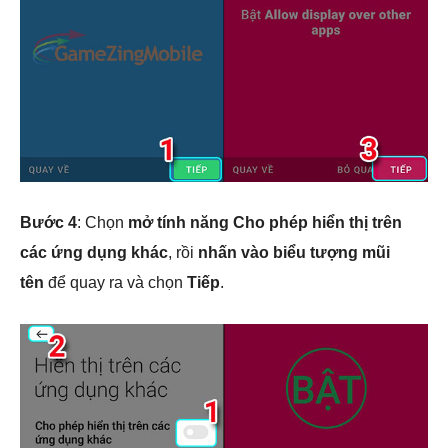
Bước 4
: Chọn
mở tính năng Cho phép hiển thị trên
các ứng dụng khác
, rồi
nhấn vào biểu tượng mũi
tên
để quay ra và chọn
Tiếp
.