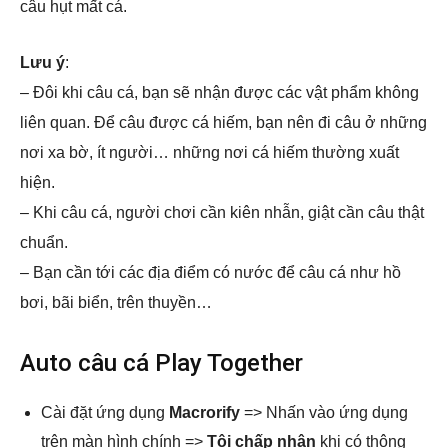
câu hụt mất cá.
Lưu ý
:
– Đôi khi câu cá, bạn sẽ nhận được các vật phẩm không
liên quan. Để câu được cá hiếm, bạn nên đi câu ở những
nơi xa bờ, ít người… những nơi cá hiếm thường xuất
hiện.
– Khi câu cá, người chơi cần kiên nhẫn, giật cần câu thật
chuẩn.
– Bạn cần tới các địa điểm có nước để câu cá như hồ
bơi, bãi biển, trên thuyền…
Auto câu cá Play Together
Cài đặt ứng dụng
Macrorify
=> Nhấn vào ứng dụng
trên màn hình chính =>
Tôi chấp nhận
khi có thông