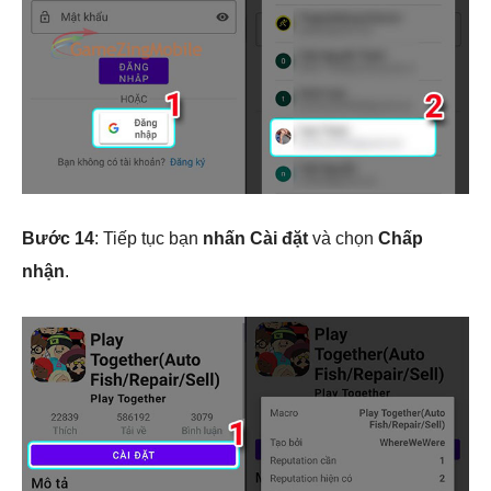
Bước 14
: Tiếp tục bạn
nhấn Cài đặt
và chọn
Chấp
nhận
.