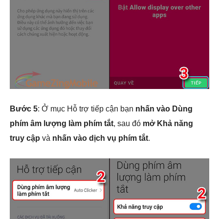
Bước 5
: Ở mục Hỗ trợ tiếp cận bạn
nhấn vào Dùng
phím âm lượng làm phím tắt
, sau đó
mở Khả năng
truy cập
và
nhấn vào dịch vụ phím tắt
.