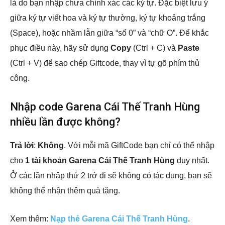
là do bạn nhập chưa chính xác các ký tự. Đặc biệt lưu ý
giữa ký tự viết hoa và ký tự thường, ký tự khoảng trắng
(Space), hoặc nhầm lẫn giữa “số 0” và “chữ O”. Để khắc
phục điều này, hãy sử dụng
Copy
(Ctrl + C) và
Paste
(Ctrl + V) để sao chép Giftcode, thay vì tự gõ phím thủ
công.
Nhập code Garena Cái Thế Tranh Hùng
nhiều lần được không?
Trả lời
:
Không
. Với mỗi mã GiftCode bạn chỉ có thể nhập
cho
1 tài khoản Garena Cái Thế Tranh Hùng
duy nhất.
Ở các lần nhập thứ 2 trở đi sẽ không có tác dụng, bạn sẽ
không thể nhận thêm quà tặng.
Xem thêm:
Nạp thẻ Garena Cái Thế Tranh Hùng
.