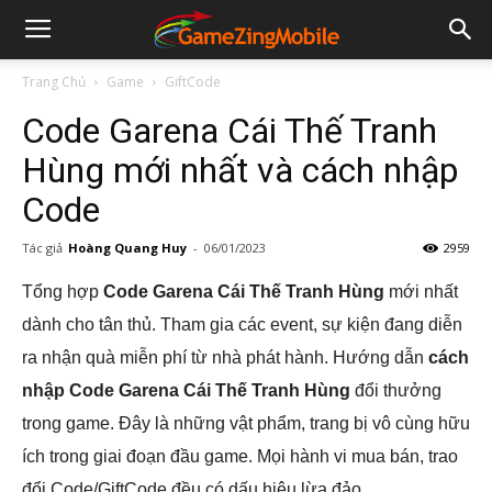
Trang Chủ
Game
GiftCode
Code Garena Cái Thế Tranh
Hùng mới nhất và cách nhập
Code
Tác giả
Hoàng Quang Huy
-
06/01/2023
2959
Tổng hợp
Code Garena Cái Thế Tranh Hùng
mới nhất
dành cho tân thủ. Tham gia các event, sự kiện đang diễn
ra nhận quà miễn phí từ nhà phát hành. Hướng dẫn
cách
nhập Code Garena Cái Thế Tranh Hùng
đổi thưởng
trong game. Đây là những vật phẩm, trang bị vô cùng hữu
ích trong giai đoạn đầu game. Mọi hành vi mua bán, trao
đổi Code/GiftCode đều có dấu hiệu lừa đảo.