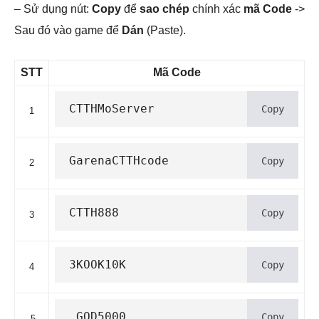
– Sử dụng nút:
Copy
để
sao chép
chính xác
mã Code
->
Sau đó vào game để
Dán
(Paste).
STT
Mã Code
CTTHMoServer
Copy
1
GarenaCTTHcode
Copy
2
CTTH888
Copy
3
3KOOK10K
Copy
4
 GOD5000
Copy
5