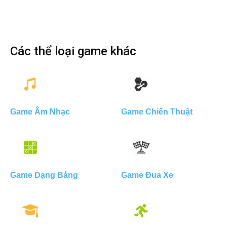
Các thể loại game khác
Game Âm Nhạc
Game Chiến Thuật
Game Dạng Bảng
Game Đua Xe