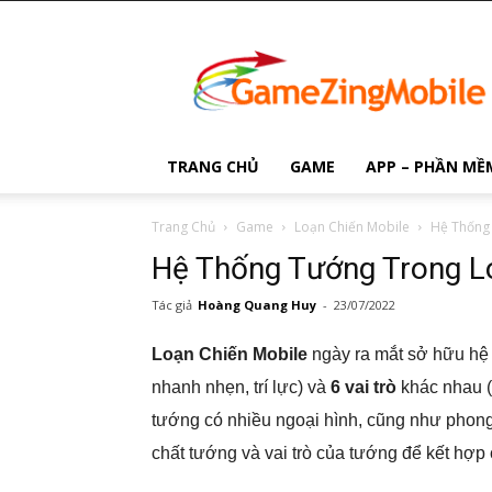
Game
Zing
Mobile
TRANG CHỦ
GAME
APP – PHẦN MỀ
Trang Chủ
Game
Loạn Chiến Mobile
Hệ Thống 
Hệ Thống Tướng Trong Lo
Tác giả
Hoàng Quang Huy
-
23/07/2022
Loạn Chiến Mobile
ngày ra mắt sở hữu hệ
nhanh nhẹn, trí lực) và
6 vai trò
khác nhau (X
tướng có nhiều ngoại hình, cũng như phong
chất tướng và vai trò của tướng để kết hợ