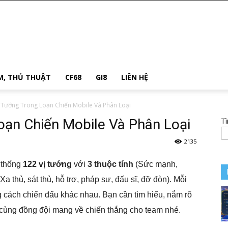
M, THỦ THUẬT
CF68
GI8
LIÊN HỆ
Tướng Trong Loạn Chiến Mobile Và Phân Loại
ạn Chiến Mobile Và Phân Loại
T
2135
 thống
122 vị tướng
với
3 thuộc tính
(Sức mạnh,
ạ thủ, sát thủ, hỗ trợ, pháp sư, đấu sĩ, đỡ đòn). Mỗi
 cách chiến đấu khác nhau. Bạn cần tìm hiểu, nắm rõ
p cùng đồng đội mang về chiến thắng cho team nhé.