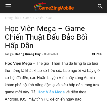
Trang Chủ
Game
Chiến Thuật
Học Viện Mega – Game
Chiến Thuật Đấu Bảo Bối
Hấp Dẫn
Tác giả
Hoàng Quang Huy
-
03/02/2023
2632
Học Viện Mega
–
Thế giới Thần Thú đã từng là cả tuổi
thơ, từng là khát khao sở hữu của bao người và bây giờ
cơ hội đã đến, các Huấn Luyện Viên hãy cùng Admin
khám phá bộ tính năng độc lạ và siêu hấp dẫn trong tựa
game mới này
. Tải
Học Viện Mega
về điện thoại
Android, iOS, máy tính PC để chiến ngay nào.