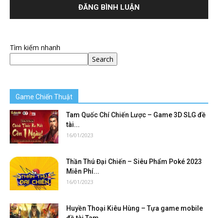
Tìm kiếm nhanh
Search
Game Chiến Thuật
Tam Quốc Chí Chiến Lược – Game 3D SLG đề
tài...
16/01/2023
Thần Thú Đại Chiến – Siêu Phẩm Poké 2023
Miễn Phí...
16/01/2023
Huyền Thoại Kiêu Hùng – Tựa game mobile