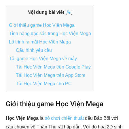
Nội dung bài viết
[
Ẩn
]
Giới thiệu game Học Viện Mega
Tính năng đặc sắc trong Học Viện Mega
Lộ trình ra mắt Học Viện Mega
Cấu hình yêu cầu
Tải game Học Viện Mega về máy
Tải Học Viện Mega trên Google Play
Tải Học Viện Mega trên App Store
Tải Học Viện Mega cho PC
Giới thiệu game Học Viện Mega
Học Viện Mega
là
trò chơi chiến thuật
đấu Bảo Bối với
câu chuyện về Thần Thú rất hấp dẫn. Với đồ họa 2D sinh