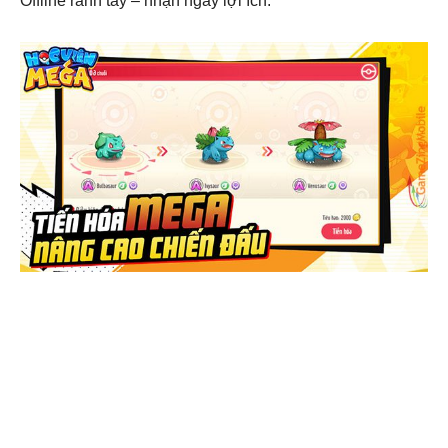
Offline rảnh tay – nhận ngay lợi ích.