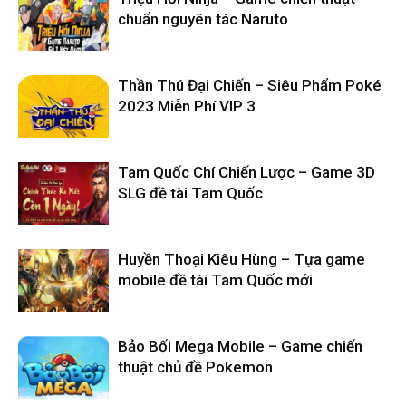
chuẩn nguyên tác Naruto
Thần Thú Đại Chiến – Siêu Phẩm Poké
2023 Miễn Phí VIP 3
Tam Quốc Chí Chiến Lược – Game 3D
SLG đề tài Tam Quốc
Huyền Thoại Kiêu Hùng – Tựa game
mobile đề tài Tam Quốc mới
Bảo Bối Mega Mobile – Game chiến
thuật chủ đề Pokemon