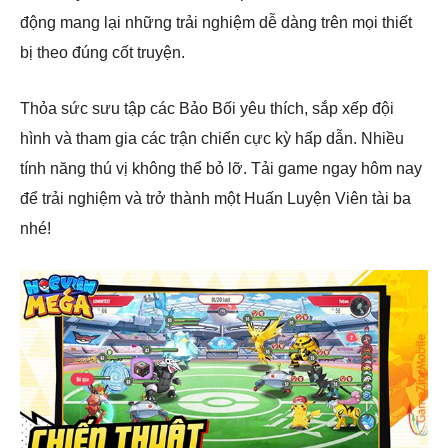
động mang lại những trải nghiệm dễ dàng trên mọi thiết
bị theo đúng cốt truyện.
Thỏa sức sưu tập các Bảo Bối yêu thích, sắp xếp đội
hình và tham gia các trận chiến cực kỳ hấp dẫn. Nhiều
tính năng thú vị không thể bỏ lỡ. Tải game ngay hôm nay
để trải nghiệm và trở thành một Huấn Luyện Viên tài ba
nhé!