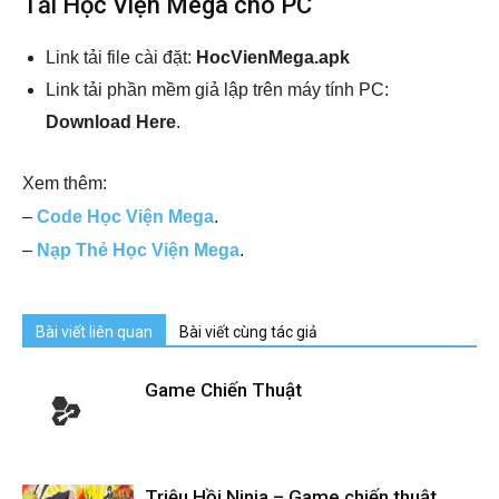
Tải Học Viện Mega cho PC
Link tải file cài đặt:
HocVienMega.apk
Link tải phần mềm giả lập trên máy tính PC:
Download Here
.
Xem thêm:
–
Code Học Viện Mega
.
–
Nạp Thẻ Học Viện Mega
.
Bài viết liên quan
Bài viết cùng tác giả
Game Chiến Thuật
Triệu Hồi Ninja – Game chiến thuật