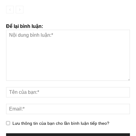
Để lại bình luận:
Lưu thông tin của bạn cho lần bình luận tiếp theo?