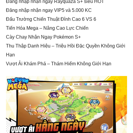
Đăng nhập nhận ngay Rayquaza S+ siêu HOT
Đăng nhập nhận ngay VIP5 và 5.000 KC
Đấu Trường Chiến Thuật Đỉnh Cao 6 VS 6
Tiến Hóa Mega – Nâng Cao Lực Chiến
Cày Chay Nhận Ngay Pokémon S+
Thu Thập Danh Hiệu – Triệu Hồi Đặc Quyền Không Giới
Hạn
Vượt Ải Khám Phá – Thám Hiểm Không Giới Hạn