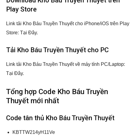
Download Kho Báu Truyền Thuyết trên
Play Store
Link tải Kho Báu Truyền Thuyết cho iPhone/iOS trên Play
Store:
Tại Đây
.
Tải Kho Báu Truyền Thuyết cho PC
Link tải Kho Báu Truyền Thuyết về máy tính PC/Laptop:
Tại Đây.
Tổng hợp Code Kho Báu Truyền
Thuyết mới nhất
Code tân thủ Kho Báu Truyền Thuyết
KBTTW214yH11Ve