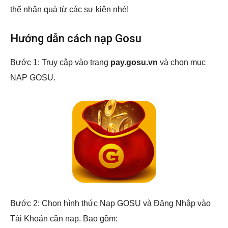
thể nhận quà từ các sự kiện nhé!
Hướng dẫn cách nạp Gosu
Bước 1: Truy cập vào trang
pay.gosu.vn
và chọn mục
NẠP GOSU.
Bước 2: Chọn hình thức Nạp GOSU và Đăng Nhập vào
Tài Khoản cần nạp. Bao gồm: