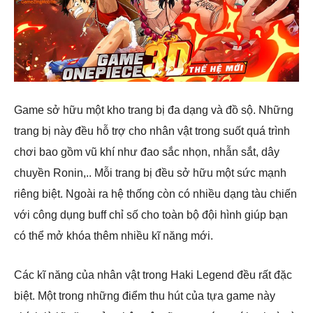
Game sở hữu một kho trang bị đa dạng và đồ sộ. Những
trang bị này đều hỗ trợ cho nhân vật trong suốt quá trình
chơi bao gồm vũ khí như đao sắc nhọn, nhẫn sắt, dây
chuyền Ronin,.. Mỗi trang bị đều sở hữu một sức mạnh
riêng biệt. Ngoài ra hệ thống còn có nhiều dạng tàu chiến
với công dụng buff chỉ số cho toàn bộ đội hình giúp bạn
có thể mở khóa thêm nhiều kĩ năng mới.
Các kĩ năng của nhân vật trong Haki Legend đều rất đặc
biệt. Một trong những điểm thu hút của tựa game này