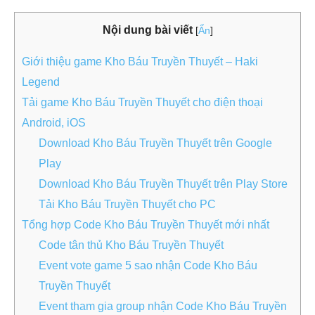
Nội dung bài viết
[
Ẩn
]
Giới thiệu game Kho Báu Truyền Thuyết – Haki
Legend
Tải game Kho Báu Truyền Thuyết cho điện thoại
Android, iOS
Download Kho Báu Truyền Thuyết trên Google
Play
Download Kho Báu Truyền Thuyết trên Play Store
Tải Kho Báu Truyền Thuyết cho PC
Tổng hợp Code Kho Báu Truyền Thuyết mới nhất
Code tân thủ Kho Báu Truyền Thuyết
Event vote game 5 sao nhận Code Kho Báu
Truyền Thuyết
Event tham gia group nhận Code Kho Báu Truyền