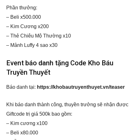
Phần thưởng:
– Beli x500.000
– Kim Cương x200
– Thẻ Chiêu Mộ Thường x10
– Mảnh Luffy 4 sao x30
Event báo danh tặng Code Kho Báu
Truyền Thuyết
Báo danh tại:
https://khobautruyenthuyet.vn/teaser
Khi báo danh thành công, thuyền trưởng sẽ nhận được
Giftcode trị giá 500k bao gồm:
– Kim cương x100
– Beli x80.000