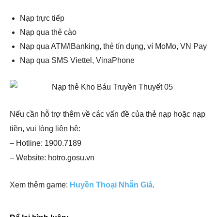
Nạp trực tiếp
Nạp qua thẻ cào
Nạp qua ATM/IBanking, thẻ tín dụng, ví MoMo, VN Pay
Nạp qua SMS Viettel, VinaPhone
Nếu cần hỗ trợ thêm về các vấn đề của thẻ nạp hoặc nạp
tiền, vui lòng liên hệ:
– Hotline: 1900.7189
– Website: hotro.gosu.vn
Xem thêm game:
Huyền Thoại Nhẫn Giả
.