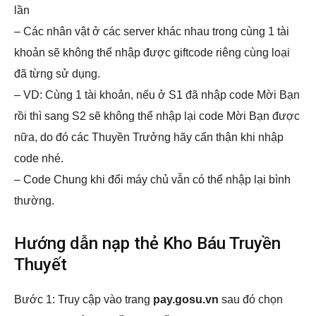
lần
– Các nhân vật ở các server khác nhau trong cùng 1 tài
khoản sẽ không thể nhập được giftcode riêng cùng loại
đã từng sử dụng.
– VD: Cùng 1 tài khoản, nếu ở S1 đã nhập code Mời Bạn
rồi thì sang S2 sẽ không thể nhập lại code Mời Bạn được
nữa, do đó các Thuyền Trưởng hãy cẩn thận khi nhập
code nhé.
– Code Chung khi đổi máy chủ vẫn có thể nhập lại bình
thường.
Hướng dẫn nạp thẻ Kho Báu Truyền
Thuyết
Bước 1: Truy cập vào trang
pay.gosu.vn
sau đó chọn