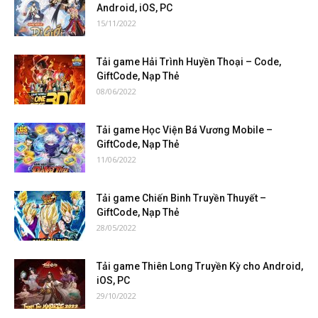
Android, iOS, PC
15/11/2022
Tải game Hải Trình Huyền Thoại – Code,
GiftCode, Nạp Thẻ
08/06/2022
Tải game Học Viện Bá Vương Mobile –
GiftCode, Nạp Thẻ
11/06/2022
Tải game Chiến Binh Truyền Thuyết –
GiftCode, Nạp Thẻ
28/05/2022
Tải game Thiên Long Truyền Kỳ cho Android,
iOS, PC
29/10/2022