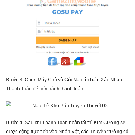
Bước 3: Chọn Máy Chủ và Gói Nạp rồi bấm Xác Nhận
Thanh Toán để tiến hành thanh toán.
Bước 4: Sau khi Thanh Toán hoàn tất thì Kim Cương sẽ
được cộng trực tiếp vào Nhân Vật, các Thuyền trưởng có