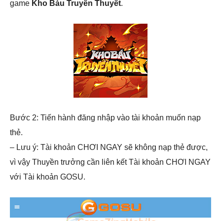
game
Kho Báu Truyền Thuyết
.
Bước 2: Tiến hành đăng nhập vào tài khoản muốn nạp
thẻ.
– Lưu ý: Tài khoản CHƠI NGAY sẽ không nạp thẻ được,
vì vậy Thuyền trưởng cần liên kết Tài khoản CHƠI NGAY
với Tài khoản GOSU.