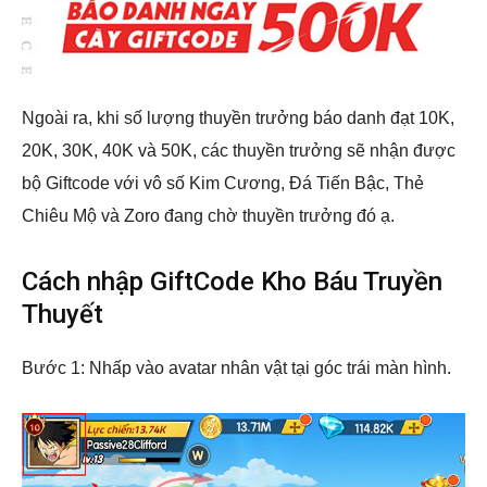
Ngoài ra, khi số lượng thuyền trưởng báo danh đạt 10K,
20K, 30K, 40K và 50K, các thuyền trưởng sẽ nhận được
bộ Giftcode với vô số Kim Cương, Đá Tiến Bậc, Thẻ
Chiêu Mộ và Zoro đang chờ thuyền trưởng đó ạ.
Cách nhập GiftCode Kho Báu Truyền
Thuyết
Bước 1: Nhấp vào avatar nhân vật tại góc trái màn hình.