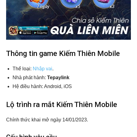
Thông tin game Kiếm Thiên Mobile
Thể loại:
Nhập vai
.
Nhà phát hành:
Tepaylink
Hệ điều hành: Android, iOS
Lộ trình ra mắt Kiếm Thiên Mobile
Chính thức khai mở ngày 14/01/2023.