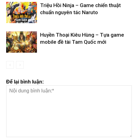
Triệu Hồi Ninja – Game chiến thuật
chuẩn nguyên tác Naruto
Huyền Thoại Kiêu Hùng – Tựa game
mobile đề tài Tam Quốc mới
Để lại bình luận: