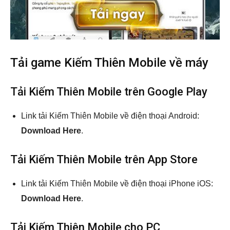
Tải game Kiếm Thiên Mobile về máy
Tải Kiếm Thiên Mobile trên Google Play
Link tải Kiếm Thiên Mobile về điện thoại Android:
Download Here
.
Tải Kiếm Thiên Mobile trên App Store
Link tải Kiếm Thiên Mobile về điện thoại iPhone iOS:
Download Here
.
Tải Kiếm Thiên Mobile cho PC