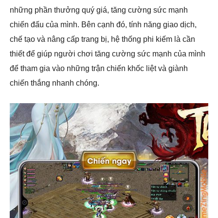
những phần thưởng quý giá, tăng cường sức mạnh
chiến đấu của mình. Bên cạnh đó, tính năng giao dịch,
chế tạo và nâng cấp trang bị, hệ thống phi kiếm là cần
thiết để giúp người chơi tăng cường sức mạnh của mình
để tham gia vào những trận chiến khốc liệt và giành
chiến thắng nhanh chóng.