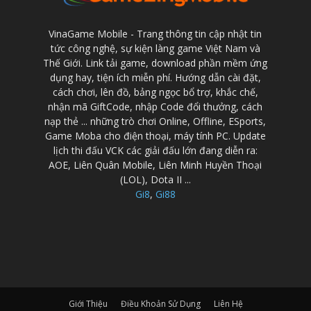
VinaGame Mobile - Trang thông tin cập nhật tin
tức công nghệ, sự kiện làng game Việt Nam và
Thế Giới. Link tải game, download phần mềm ứng
dụng hay, tiện ích miễn phí. Hướng dẫn cài đặt,
cách chơi, lên đồ, bảng ngọc bổ trợ, khắc chế,
nhận mã GiftCode, nhập Code đổi thưởng, cách
nạp thẻ ... những trò chơi Online, Offline, ESports,
Game Moba cho điện thoại, máy tính PC. Update
lịch thi đấu VCK các giải đấu lớn đang diễn ra:
AOE, Liên Quân Mobile, Liên Minh Huyền Thoại
(LOL), Dota II ...
Gi8
,
Gi88
Giới Thiệu
Điều Khoản Sử Dụng
Liên Hệ