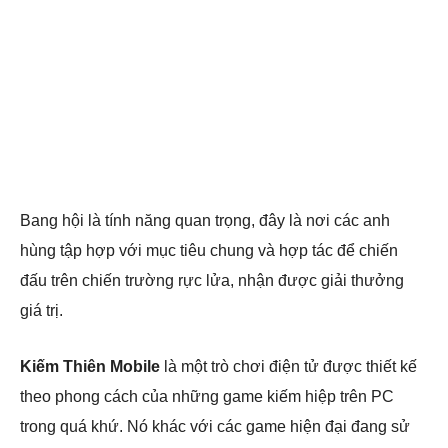
Bang hội là tính năng quan trọng, đây là nơi các anh
hùng tập hợp với mục tiêu chung và hợp tác để chiến
đấu trên chiến trường rực lửa, nhận được giải thưởng
giá trị.
Kiếm Thiên Mobile
là một trò chơi điện tử được thiết kế
theo phong cách của những game kiếm hiệp trên PC
trong quá khứ. Nó khác với các game hiện đại đang sử