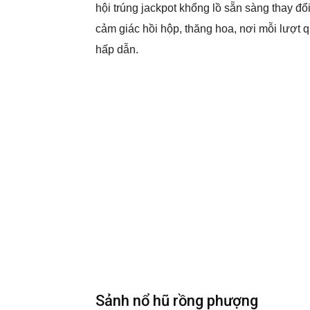
hội trúng jackpot khổng lồ sẵn sàng thay đổ
cảm giác hồi hộp, thăng hoa, nơi mỗi lượt 
hấp dẫn.
Sảnh nổ hũ rồng phượng