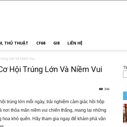
M, THỦ THUẬT
CF68
GI8
LIÊN HỆ
úng Lớn Và Niềm Vui...
 Hội Trúng Lớn Và Niềm Vui
T
346
i trúng lớn mỗi ngày, trải nghiệm cảm giác hồi hộp
n là nơi thỏa mãn niềm vui chiến thắng, mang lại những
g hoa khó quên. Hãy tham gia ngay để khám phá vận