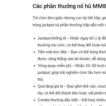
Các phần thưởng nổ hũ MM88
Trò chơi đơn giản nhưng cực kỳ hồi hộp, gi
trúng jackpot và phần thưởng hấp dẫn mỗi 
Jackpot khổng lồ – Nhận ngay tới 1 tỷ đ
thưởng mơ ước, có thể thay đổi hoàn toà
Tiền mặt trực tiếp – Bạn có thể trúng thư
được cộng thẳng vào tài khoản, dễ dàng rú
Vòng quay miễn phí – Nhận 10–50 lượt q
jackpot, giúp trải nghiệm chơi lâu hơn 
thủ.
Quà tặng giá trị – Bao gồm thẻ cào, vou
lũy, có thể đổi thành tiền hoặc vật phẩm
Combo thưởng đặc biệt – Kết hợp nhiều gi