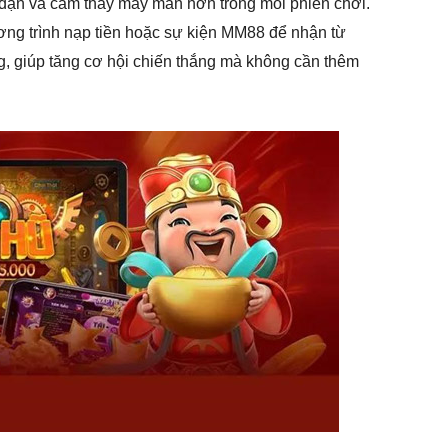
đặn và cảm thấy may mắn hơn trong mỗi phiên chơi.
ng trình nạp tiền hoặc sự kiện MM88 để nhận từ
g, giúp tăng cơ hội chiến thắng mà không cần thêm