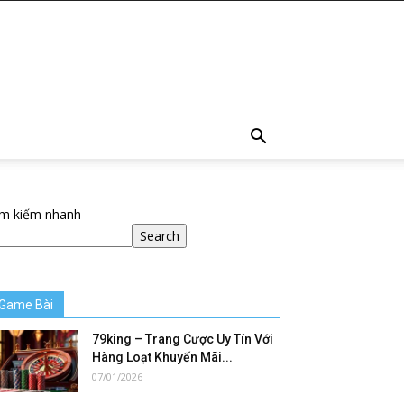
ìm kiếm nhanh
Search
Game Bài
79king – Trang Cược Uy Tín Với
Hàng Loạt Khuyến Mãi...
07/01/2026