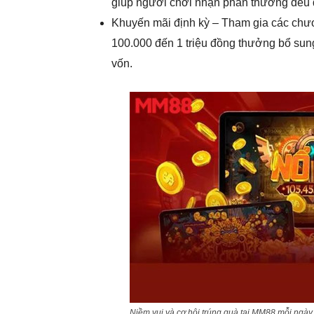
giúp người chơi nhận phần thưởng đều 
Khuyến mãi định kỳ – Tham gia các chươ
100.000 đến 1 triệu đồng thưởng bổ sun
vốn.
Niềm vui và cơ hội trúng quà tại MM88 mỗi ngày