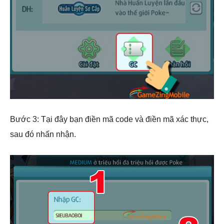
Bước 3: Tại đây bạn điền mã code và điền mã xác thực,
sau đó nhấn nhận.