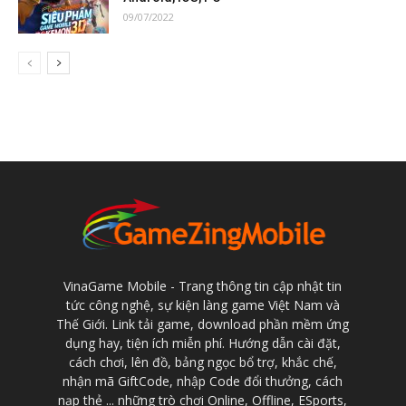
09/07/2022
VinaGame Mobile - Trang thông tin cập nhật tin
tức công nghệ, sự kiện làng game Việt Nam và
Thế Giới. Link tải game, download phần mềm ứng
dụng hay, tiện ích miễn phí. Hướng dẫn cài đặt,
cách chơi, lên đồ, bảng ngọc bổ trợ, khắc chế,
nhận mã GiftCode, nhập Code đổi thưởng, cách
nạp thẻ ... những trò chơi Online, Offline, ESports,