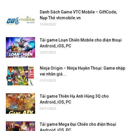
Danh Sách Game VTC Mobile – GiftCode,
Nạp Thẻ vtcmobile.vn
15/06/2022
Tải game Loạn Chiến Mobile cho điện thoại
Android, iOS, PC
23/07/2022
Ninja Origin – Ninja Huyền Thoại: Game nhập
vai nhẫn giả...
01/01/2023
Tải game Thiên Hạ Anh Hùng 3Q cho
Android, iOS, PC
04/11/2022
Tải game Mega Đại Chiến cho điện thoại
Android, iOS, PC