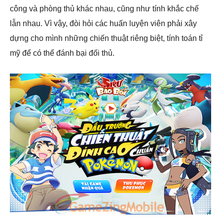
công và phòng thủ khác nhau, cũng như tính khắc chế
lẫn nhau. Vì vậy, đòi hỏi các huấn luyện viên phải xây
dựng cho mình những chiến thuật riêng biệt, tính toán tỉ
mỹ để có thể đánh bại đối thủ.