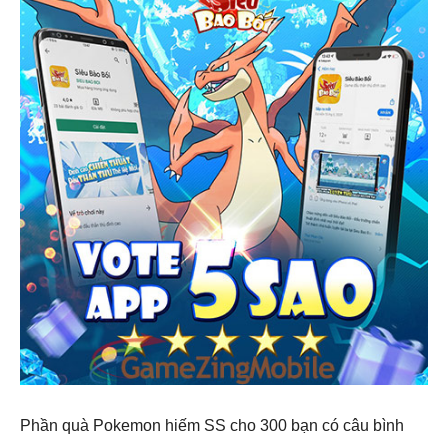
Phần quà Pokemon hiếm SS cho 300 bạn có câu bình