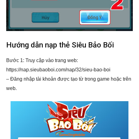
Hướng dẫn nạp thẻ Siêu Bảo Bối
Bước 1: Truy cập vào trang web:
https://nap.sieubaoboi.com/nap/32/sieu-bao-boi
– Đăng nhập tài khoản được tạo từ trong game hoặc trên
web.