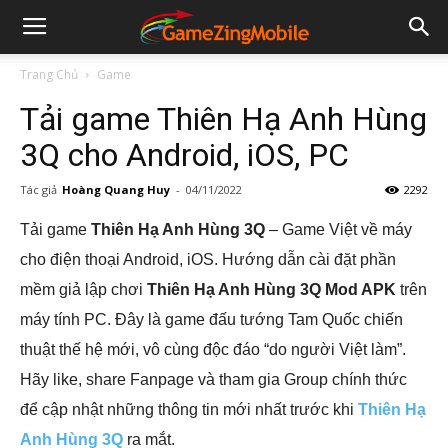
Trang Chủ
Game
Tải game Thiên Hạ Anh Hùng
3Q cho Android, iOS, PC
Tác giả
Hoàng Quang Huy
-
04/11/2022
2292
Tải game
Thiên Hạ Anh Hùng 3Q
– Game Việt về máy
cho điện thoại Android, iOS. Hướng dẫn cài đặt phần
mềm giả lập chơi
Thiên Hạ Anh Hùng 3Q Mod APK
trên
máy tính PC. Đây là
game đấu tướng Tam Quốc chiến
thuật thế hệ mới, vô cùng độc đáo “do người Việt làm”.
Hãy like, share Fanpage và tham gia Group chính thức
để cập nhật những thông tin mới nhất trước khi
Thiên Hạ
Anh Hùng 3Q
ra mắt.