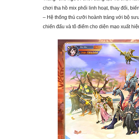
chơi tha hồ mix phối linh hoạt, thay đổi, bi
– Hệ thống thú cưỡi hoành tráng với bộ sưu
chiến đấu và tô điểm cho diện mạo xuất hiệ