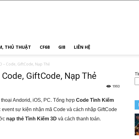
M, THỦ THUẬT
CF68
GI8
LIÊN HỆ
D – Code, GiftCode, Nạp Thẻ
 Code, GiftCode, Nạp Thẻ
T
1993
 thoại Andorid, iOS, PC. Tổng hợp
Code Tình Kiếm
c event sự kiện nhận mã Code và cách nhập GiftCode
ước
nạp thẻ Tình Kiếm 3D
và cách thanh toán.