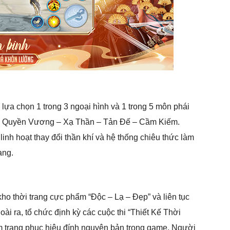
lựa chọn 1 trong 3 ngoại hình và 1 trong 5 môn phái
 – Quyền Vương – Xạ Thần – Tản Đế – Cầm Kiếm.
linh hoạt thay đổi thần khí và hệ thống chiêu thức làm
ạng.
kho thời trang cực phẩm “Độc – Lạ – Đẹp” và liên tục
ài ra, tổ chức định kỳ các cuộc thi “Thiết Kế Thời
m trang phục hiệu đính nguyên bản trong game. Người