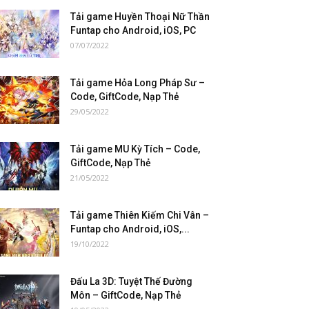
Tải game Huyền Thoại Nữ Thần
Funtap cho Android, iOS, PC
07/07/2022
Tải game Hỏa Long Pháp Sư –
Code, GiftCode, Nạp Thẻ
29/05/2022
Tải game MU Kỳ Tích – Code,
GiftCode, Nạp Thẻ
21/05/2022
Tải game Thiên Kiếm Chi Vân –
Funtap cho Android, iOS,...
19/10/2022
Đấu La 3D: Tuyệt Thế Đường
Môn – GiftCode, Nạp Thẻ