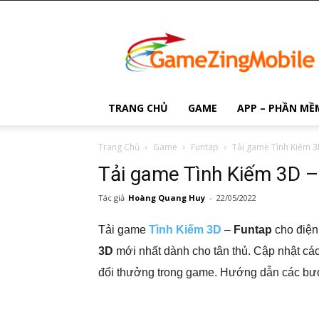
Game
Zing
Mobile
TRANG CHỦ
GAME
APP – PHẦN MỀ
Trang Chủ
Game
Funtap
Tải game Tình Kiếm 3
Tải game Tình Kiếm 3D –
Tác giả
Hoàng Quang Huy
-
22/05/2022
Tải game
Tình Kiếm 3D
–
Funtap
cho điện
3D
mới nhất dành cho tân thủ. Cập nhật cá
đổi thưởng trong game. Hướng dẫn các b