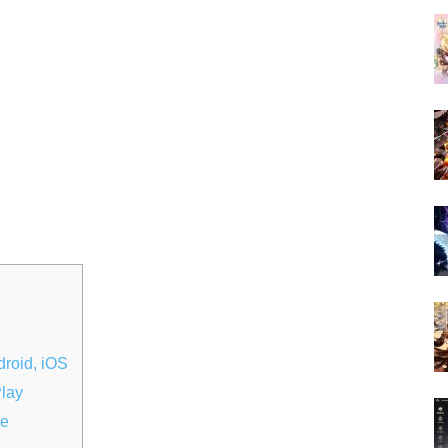
droid, iOS
lay
re