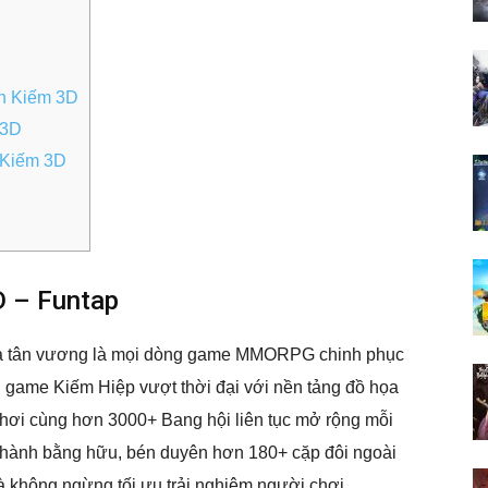
nh Kiếm 3D
 3D
 Kiếm 3D
D – Funtap
à tân vương là mọi dòng game MMORPG chinh phục
n game Kiếm Hiệp vượt thời đại với nền tảng đồ họa
hơi cùng hơn 3000+ Bang hội liên tục mở rộng mỗi
thành bằng hữu, bén duyên hơn 180+ cặp đôi ngoài
và không ngừng tối ưu trải nghiệm người chơi.