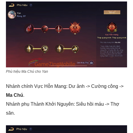
Phù hiệu Ma Chú cho Yan
Nhánh chính Vực Hỗn Mang: Dư ảnh -> Cường công ->
Ma Chú
.
Nhánh phụ Thành Khởi Nguyên: Siêu hồi máu -> Thợ
săn.