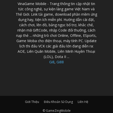
VinaGame Mobile - Trang thông tin cập nhật tin
tức công nghệ, sự kiện làng game Việt Nam và
Thế Giới. Link tải game, download phần mềm ứng
dụng hay, tiện ích miễn phí. Hướng dẫn cài đặt,
cách chơi, lên đồ, bảng ngọc bổ trợ, khắc chế,
nhận mã GiftCode, nhập Code đổi thưởng, cách
nạp thẻ ... những trò chơi Online, Offline, ESports,
Game Moba cho điện thoại, máy tính PC. Update
lịch thi đấu VCK các giải đấu lớn đang diễn ra:
AOE, Liên Quân Mobile, Liên Minh Huyền Thoại
(LOL), Dota II ...
Gi8
,
Gi88
Giới Thiệu
Điều Khoản Sử Dụng
Liên Hệ
© GameZingMobile