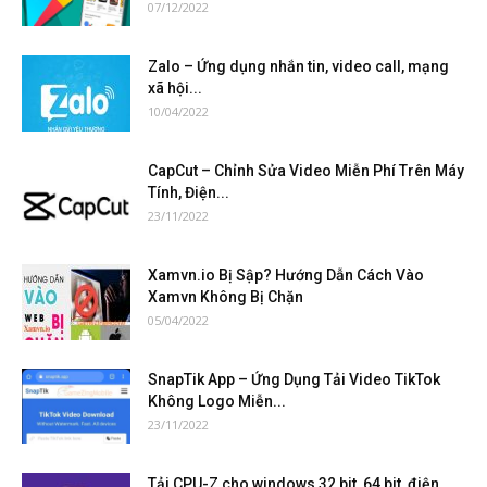
07/12/2022
Zalo – Ứng dụng nhắn tin, video call, mạng
xã hội...
10/04/2022
CapCut – Chỉnh Sửa Video Miễn Phí Trên Máy
Tính, Điện...
23/11/2022
Xamvn.io Bị Sập? Hướng Dẫn Cách Vào
Xamvn Không Bị Chặn
05/04/2022
SnapTik App – Ứng Dụng Tải Video TikTok
Không Logo Miễn...
23/11/2022
Tải CPU-Z cho windows 32 bit, 64 bit, điện