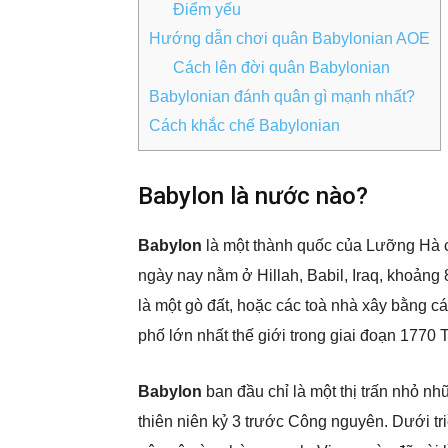
Điểm yếu
Hướng dẫn chơi quân Babylonian AOE
Cách lên đời quân Babylonian
Babylonian đánh quân gì mạnh nhất?
Cách khắc chế Babylonian
Babylon là nước nào?
Babylon
là một thành quốc của Lưỡng Hà cổ
ngày nay nằm ở Hillah, Babil, Iraq, khoảng
là một gò đất, hoặc các toà nhà xây bằng c
phố lớn nhất thế giới trong giai đoạn 17
Babylon
ban đầu chỉ là một thị trấn nhỏ nh
thiên niên kỷ 3 trước Công nguyên. Dưới t