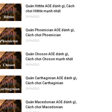
Quân Hittite AOE đánh gì, Cách
chơi Hittite mạnh nhất
20/06/2022
Quân Phoenician AOE đánh gì,
Cách chơi Phoenician
22/06/2022
Quân Choson AOE đánh gì,
Cách chơi Choson mạnh nhất
18/06/2022
Quân Carthaginian AOE đánh gì,
Cách chơi Carthaginian
20/06/2022
Quân Macedonian AOE đánh gì,
Cách chơi Macedonian