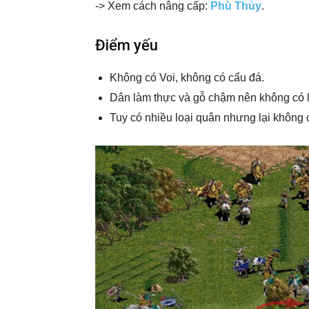
-> Xem cách nâng cấp:
Phù Thủy
.
Điểm yếu
Không có Voi, không có cẩu đá.
Dân làm thực và gỗ chậm nên không có lợ
Tuy có nhiều loại quân nhưng lại không 