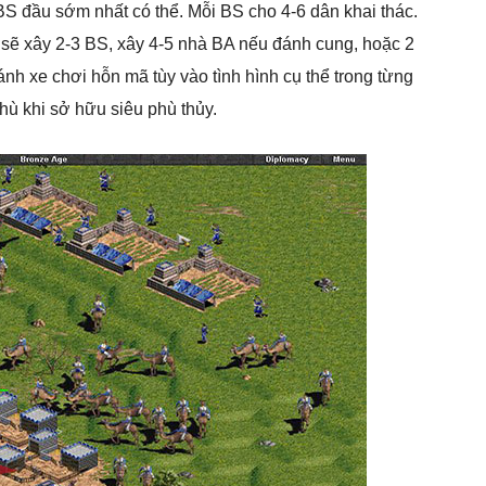
S đầu sớm nhất có thể. Mỗi BS cho 4-6 dân khai thác.
sẽ xây 2-3 BS, xây 4-5 nhà BA nếu đánh cung, hoặc 2
h xe chơi hỗn mã tùy vào tình hình cụ thể trong từng
 hù khi sở hữu siêu phù thủy.