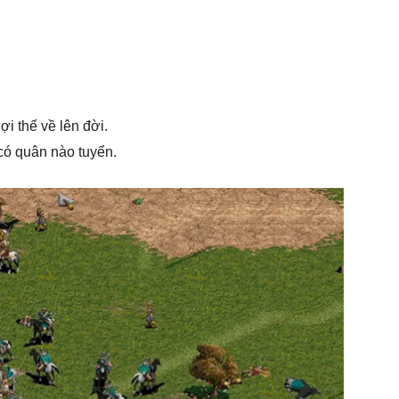
i thế về lên đời.
có quân nào tuyển.