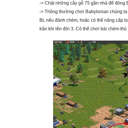
-> Chặt những cây gỗ 75 gần nhà để đóng B
-> Thông thường chơi Babylonian chúng ta 
BL nếu đánh chém, hoặc có thể nâng cấp bán
trận khi lên đời 3. Có thể chơi bài chém thủ