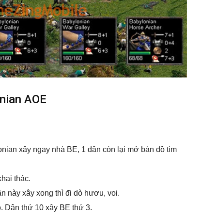
onian AOE
nian xây ngay nhà BE, 1 dân còn lại mở bản đồ tìm
khai thác.
n này xây xong thì đi dò hươu, voi.
ỗ. Dân thứ 10 xây BE thứ 3.