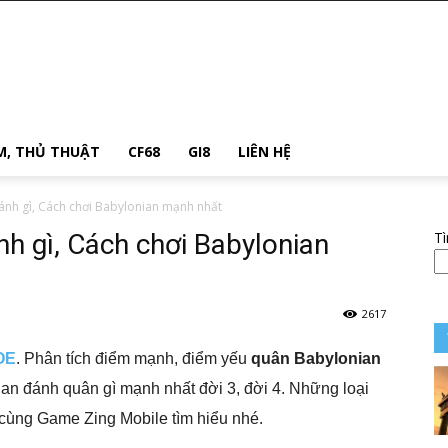
M, THỦ THUẬT
CF68
GI8
LIÊN HỆ
nh gì, Cách chơi Babylonian mạnh nhất
h gì, Cách chơi Babylonian
T
2617
OE
. Phân tích điểm mạnh, điểm yếu
quân Babylonian
ian đánh quân gì mạnh nhất đời 3, đời 4. Những loại
cùng Game Zing Mobile tìm hiểu nhé.