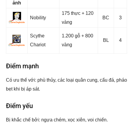
ảnh
175 thực + 120
Nobility
BC
3
vàng
Scythe
1.200 gỗ + 800
BL
4
Chariot
vàng
Điểm mạnh
Có ưu thế với: phù thủy, các loại quân cung, cẩu đá, pháo
bẹt khi bị áp sát.
Điểm yếu
Bị khắc chế bởi: ngựa chém, xọc xiên, voi chiến.