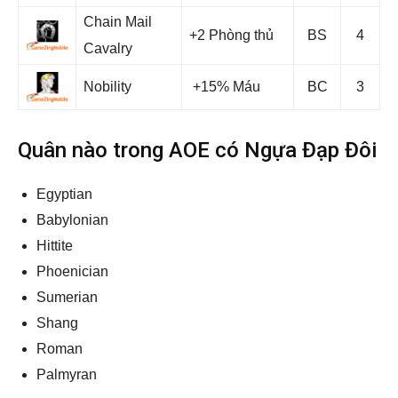
Chain Mail
+2 Phòng thủ
BS
4
Cavalry
Nobility
+15% Máu
BC
3
Quân nào trong AOE có Ngựa Đạp Đôi
Egyptian
Babylonian
Hittite
Phoenician
Sumerian
Shang
Roman
Palmyran