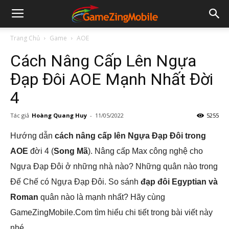
Trang Chủ
Game
AOE
Cách Nâng Cấp Lên Ngựa
Đạp Đôi AOE Mạnh Nhất Đời
4
Tác giả
Hoàng Quang Huy
-
11/05/2022
5255
Hướng dẫn
cách nâng cấp lên Ngựa Đạp Đôi trong
AOE
đời 4 (
Song Mã
). Nâng cấp Max công nghệ cho
Ngựa Đạp Đôi ở những nhà nào? Những quân nào trong
Đế Chế có Ngựa Đạp Đôi. So sánh
đạp đôi Egyptian và
Roman
quân nào là mạnh nhất? Hãy cùng
GameZingMobile.Com tìm hiểu chi tiết trong bài viết này
nhé.