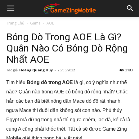
Trang Chủ
Game
AOE
Bóng Dò Trong AOE Là Gì?
Quân Nào Có Bóng Dò Rộng
Nhất AOE
Tác giả
Hoàng Quang Huy
-
25/05/2022
2183
Tìm hiểu
Bóng dò trong AOE
là gì, có ý nghĩa như thế
nào? Quân nào trong AOE có bóng dò rộng nhất? Chắc
hẳn các bạn đã biết nông dân Mace dò đồ rất nhanh,
ngựa Mace thì đuổi dân không sót con nào. Phù thủy
Egypt mà đừng trong nhà thì ngựa chém, lạc đà, kể cả là
cung A cũng phải khóc thét. Tất cả sẽ được Game Zing
Mobile giải thích trong bài viết này!