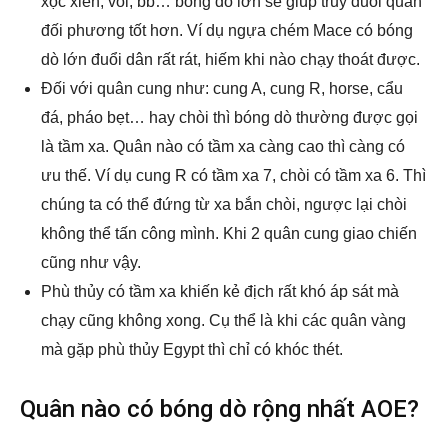
xọc xiên, voi, bb… bóng dò lớn sẽ giúp truy đuổi quân
đối phương tốt hơn. Ví dụ ngựa chém Mace có bóng
dò lớn đuổi dân rất rát, hiếm khi nào chạy thoát được.
Đối với quân cung như: cung A, cung R, horse, cẩu
đá, pháo bẹt… hay chòi thì bóng dò thường được gọi
là tầm xa. Quân nào có tầm xa càng cao thì càng có
ưu thế. Ví dụ cung R có tầm xa 7, chòi có tầm xa 6. Thì
chúng ta có thể đứng từ xa bắn chòi, ngược lại chòi
không thể tấn công mình. Khi 2 quân cung giao chiến
cũng như vậy.
Phù thủy có tầm xa khiến kẻ địch rất khó áp sát mà
chạy cũng không xong. Cụ thể là khi các quân vàng
mà gặp phù thủy Egypt thì chỉ có khóc thét.
Quân nào có bóng dò rộng nhất AOE?