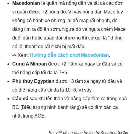
Macedonian
là quân mà nông dân và tất cả các đơn
vị quân được +2 bóng dò. Vì vậy nông dân Mace tuy
không có bánh xe nhưng lại dò map rất nhanh, dễ
dàng tìm ra đồ ăn sớm. Ngựa dò và ngựa chém Mace
đuổi dân hoặc quân đối phương thì cứ gọi là “không
có lối thoát” do rất ít khi bị mất dấu.
-> Xem:
Hướng dẫn cách chơi Macedonian
.
Cung A Minoan
được +2 Tầm xa ngay từ đầu và có
thể nâng cấp tối đa là 7+5.
Phù thủy Egyptian
được +3 tầm xa ngay từ đầu và
có thể nâng cấp tôi đa là 10+6. Vì vậy.
Cẩu đá
sau khi lên thần và nâng cấp tầm xa trong nhà
BC (Biểu tượng hình bánh răng) sẽ có tầm bắn xa
nhất trong AOE.
Bài viết có sử dụng tư liệu từ KhoaHocDeChe