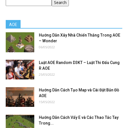
Search
AOE
Hướng Dẫn Xây Nhà Chiến Thắng Trong AOE
– Wonder
06/05/2022
Luật AOE Random D3KT – Luật Thi Đấu Cung
R AOE
25/05/2022
Hướng Dẫn Cách Tạo Map và Cài Đặt Bản Đồ
AOE
15/05/2022
Hướng Dẫn Cách Vẩy E và Các Thao Tác Tay
Trong...