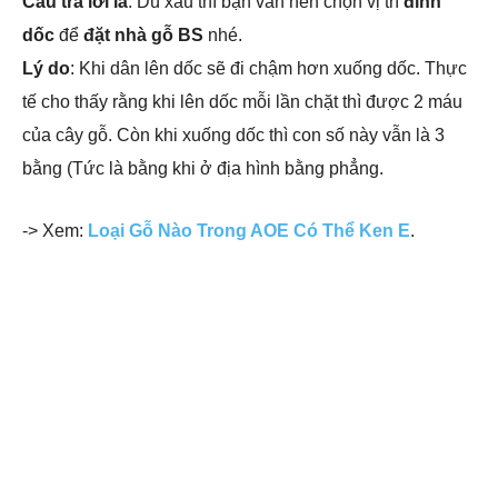
Câu trả lời là
: Dù xấu thì bạn vẫn nên chọn vị trí
đỉnh
dốc
để
đặt nhà gỗ BS
nhé.
Lý do
: Khi dân lên dốc sẽ đi chậm hơn xuống dốc. Thực
tế cho thấy rằng khi lên dốc mỗi lần chặt thì được 2 máu
của cây gỗ. Còn khi xuống dốc thì con số này vẫn là 3
bằng (Tức là bằng khi ở địa hình bằng phẳng.
-> Xem:
Loại Gỗ Nào Trong AOE Có Thể Ken E
.