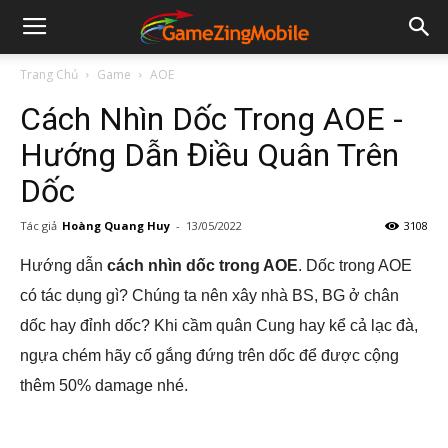
Trang Chủ
Game
AOE
Cách Nhìn Dốc Trong AOE -
Hướng Dẫn Điều Quân Trên
Dốc
Tác giả
Hoàng Quang Huy
-
13/05/2022
3108
Hướng dẫn
cách nhìn dốc trong AOE
. Dốc trong AOE
có tác dụng gì? Chúng ta nên xây nhà BS, BG ở chân
dốc hay đỉnh dốc? Khi cầm quân Cung hay kể cả lạc đà,
ngựa chém hãy cố gắng đứng trên dốc để được cộng
thêm 50% damage nhé.