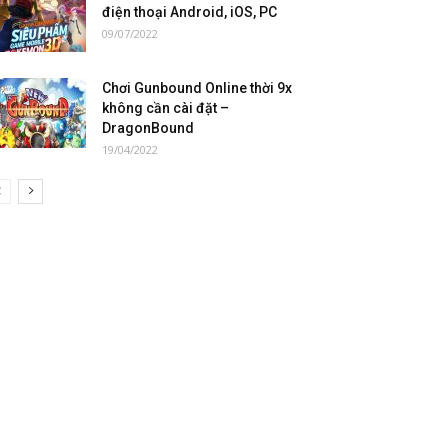
điện thoại Android, iOS, PC
09/07/2022
Chơi Gunbound Online thời 9x
không cần cài đặt –
DragonBound
19/04/2022