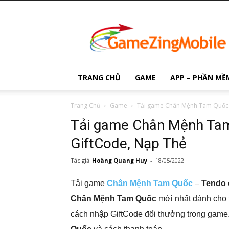
Game
Zing
Mobile
TRANG CHỦ
GAME
APP – PHẦN MỀ
Trang Chủ
Game
Tải game Chân Mệnh Tam Quốc 
Tải game Chân Mệnh Tam
GiftCode, Nạp Thẻ
Tác giả
Hoàng Quang Huy
-
18/05/2022
Tải game
Chân Mệnh Tam Quốc
–
Tendo
Chân Mệnh Tam Quốc
mới nhất dành cho 
cách nhập GiftCode đổi thưởng trong gam