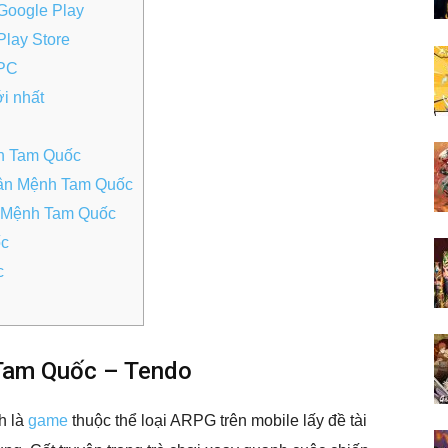
Google Play
lay Store
 PC
i nhất
nh Tam Quốc
hân Mệnh Tam Quốc
n Mệnh Tam Quốc
ốc
c
 Tam Quốc – Tendo
h là
game
thuộc thể loại ARPG trên mobile lấy đề tài