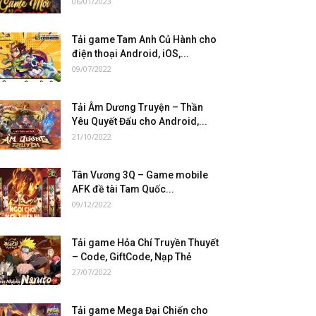
06/01/2023
Tải game Tam Anh Củ Hành cho
điện thoại Android, iOS,...
09/07/2022
Tải Âm Dương Truyện – Thần
Yêu Quyết Đấu cho Android,...
21/10/2022
Tân Vương 3Q – Game mobile
AFK đề tài Tam Quốc...
09/12/2022
Tải game Hỏa Chí Truyền Thuyết
– Code, GiftCode, Nạp Thẻ
27/07/2022
Tải game Mega Đại Chiến cho