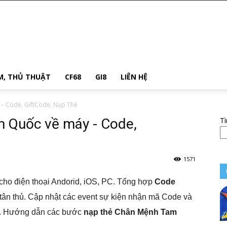
M, THỦ THUẬT
CF68
GI8
LIÊN HỆ
– Code, GiftCode, Nạp Thẻ
 Quốc về máy - Code,
T
1571
cho điện thoại Andorid, iOS, PC. Tổng hợp
Code
tân thủ. Cập nhật các event sự kiện nhận mã Code và
e. Hướng dẫn các bước
nạp thẻ Chân Mệnh Tam