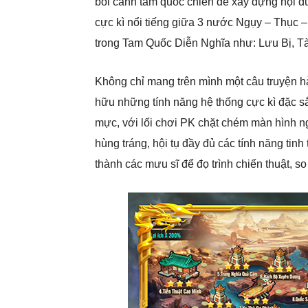
bối cảnh tam quốc chiến để xây dựng nội du
cực kì nổi tiếng giữa 3 nước Ngụy – Thục 
trong Tam Quốc Diễn Nghĩa như: Lưu Bị, 
Không chỉ mang trên mình một câu truyện
hữu những tính năng hệ thống cực kì đặc s
mực, với lối chơi PK chặt chém màn hình n
hùng tráng, hội tụ đầy đủ các tính năng tin
thành các mưu sĩ để đọ trình chiến thuật, s