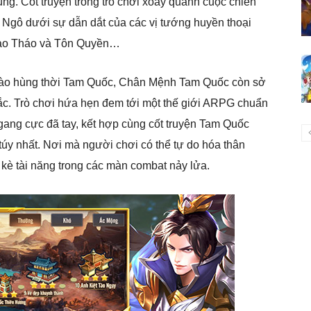
ng. Cốt truyện trong trò chơi xoay quanh cuộc chiến
– Ngô dưới sự dẫn dắt của các vị tướng huyền thoại
Tào Tháo và Tôn Quyền…
 hào hùng thời Tam Quốc, Chân Mệnh Tam Quốc còn sở
ắc. Trò chơi hứa hẹn đem tới một thế giới ARPG chuẩn
gang cực đã tay, kết hợp cùng cốt truyện Tam Quốc
h túy nhất. Nơi mà người chơi có thể tự do hóa thân
o kè tài năng trong các màn combat nảy lửa.