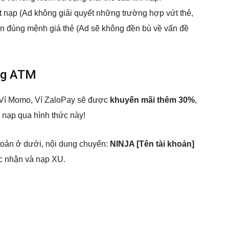
ất nạp (Ad không giải quyết những trường hợp vứt thẻ,
ọn đúng mệnh giá thẻ (Ad sẽ không đền bù về vấn đề
ằng ATM
 Ví Momo, Ví ZaloPay sẽ được
khuyến mãi thêm 30%
,
n nạp qua hình thức này!
khoản ở dưới, nội dung chuyển:
NINJA [Tên tài khoản]
ác nhận và nạp XU.