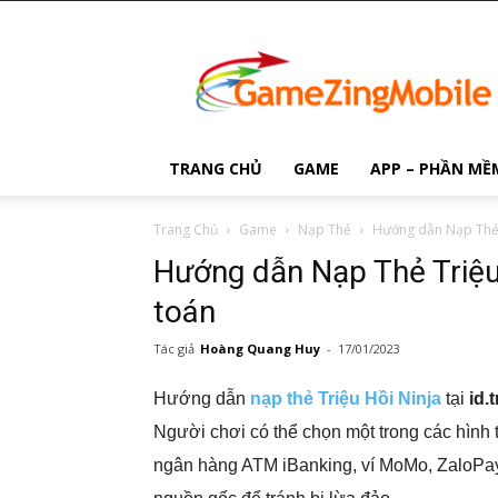
Game
Zing
Mobile
TRANG CHỦ
GAME
APP – PHẦN MỀ
Trang Chủ
Game
Nạp Thẻ
Hướng dẫn Nạp Thẻ T
Hướng dẫn Nạp Thẻ Triệu 
toán
Tác giả
Hoàng Quang Huy
-
17/01/2023
Hướng dẫn
nạp thẻ Triệu Hồi Ninja
tại
id.
Người chơi có thể chọn một trong các hình 
ngân hàng ATM iBanking, ví MoMo, ZaloPa