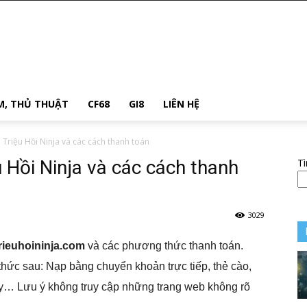
M, THỦ THUẬT
CF68
GI8
LIÊN HỆ
riệu Hồi Ninja và các cách thanh toán
Hồi Ninja và các cách thanh
T
3029
trieuhoininja.com
và các phương thức thanh toán.
thức sau: Nạp bằng chuyển khoản trực tiếp, thẻ cào,
y… Lưu ý không truy cập những trang web không rõ