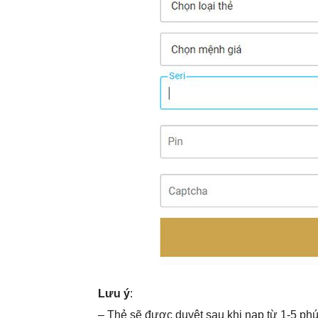
Lưu ý
:
– Thẻ sẽ được duyệt sau khi nạp từ 1-5 phút,