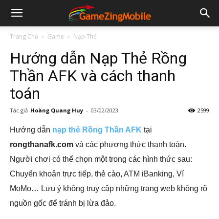
Trang Chủ
Game
Nạp Thẻ
Hướng dẫn Nạp Thẻ Rồng
Thần AFK và cách thanh
toán
Tác giả
Hoàng Quang Huy
-
03/02/2023
2599
Hướng dẫn
nạp thẻ Rồng Thần AFK
tại
rongthanafk.com
và các phương thức thanh toán.
Người chơi có thể chọn một trong các hình thức sau:
Chuyển khoản trực tiếp, thẻ cào, ATM iBanking, Ví
MoMo… Lưu ý không truy cập những trang web không rõ
nguồn gốc để tránh bị lừa đảo.