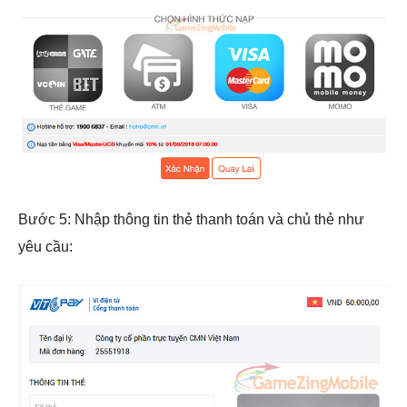
Bước 5: Nhập thông tin thẻ thanh toán và chủ thẻ như
yêu cầu: