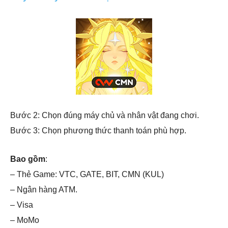
Bước 2: Chọn đúng máy chủ và nhân vật đang chơi.
Bước 3: Chọn phương thức thanh toán phù hợp.
Bao gồm
:
– Thẻ Game: VTC, GATE, BIT, CMN (KUL)
– Ngân hàng ATM.
– Visa
– MoMo