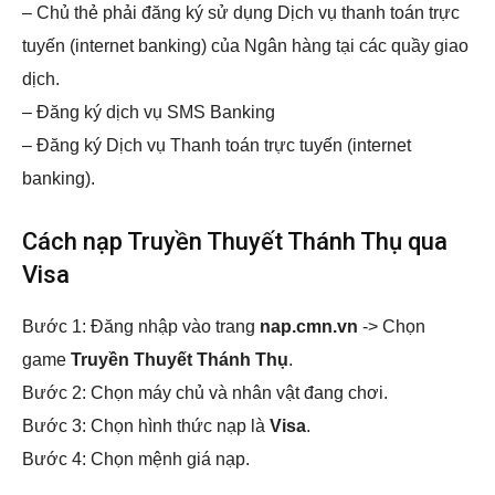
– Chủ thẻ phải đăng ký sử dụng Dịch vụ thanh toán trực
tuyến (internet banking) của Ngân hàng tại các quầy giao
dịch.
– Đăng ký dịch vụ SMS Banking
– Đăng ký Dịch vụ Thanh toán trực tuyến (internet
banking).
Cách nạp Truyền Thuyết Thánh Thụ qua
Visa
Bước 1: Đăng nhập vào trang
nap.cmn.vn
-> Chọn
game
Truyền Thuyết Thánh Thụ
.
Bước 2: Chọn máy chủ và nhân vật đang chơi.
Bước 3: Chọn hình thức nạp là
Visa
.
Bước 4: Chọn mệnh giá nạp.