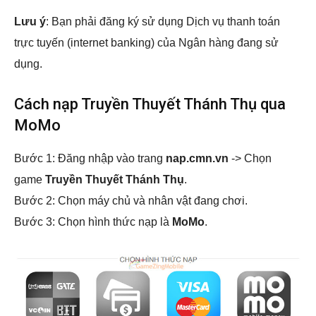
Lưu ý
: Bạn phải đăng ký sử dụng Dịch vụ thanh toán
trực tuyến (internet banking) của Ngân hàng đang sử
dụng.
Cách nạp Truyền Thuyết Thánh Thụ qua
MoMo
Bước 1: Đăng nhập vào trang
nap.cmn.vn
-> Chọn
game
Truyền Thuyết Thánh Thụ
.
Bước 2: Chọn máy chủ và nhân vật đang chơi.
Bước 3: Chọn hình thức nạp là
MoMo
.