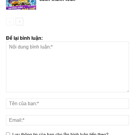
Để lại bình luận:
Lưu thông tin của bạn cho lần bình luận tiếp theo?