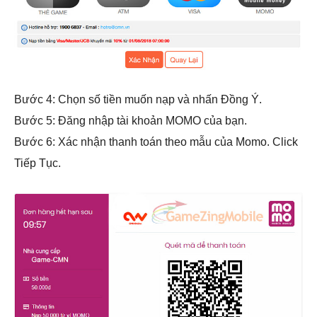
Bước 4: Chọn số tiền muốn nạp và nhấn Đồng Ý.
Bước 5: Đăng nhập tài khoản MOMO của bạn.
Bước 6: Xác nhận thanh toán theo mẫu của Momo. Click
Tiếp Tục.