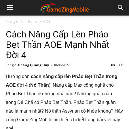
Trang Chủ
Game
AOE
Cách Nâng Cấp Lên Pháo
Bẹt Thần AOE Mạnh Nhất
Đời 4
Tác giả
Hoàng Quang Huy
-
10/05/2022
6388
Hướng dẫn
cách nâng cấp lên Pháo Bẹt Thần trong
AOE
đời 4 (
Nỏ Thần
). Nâng cấp Max công nghệ cho
Pháo Bẹt Thần ở những nhà nào? Những quân nào
trong Đế Chế có Pháo Bẹt Thần. Pháo Bẹt Thần quân
nào là mạnh nhất? Nỏ thần Assyrian có khỏe không? Hãy
cùng GameZingMobile tìm hiểu chi tiết trong bài viết này
nhé.