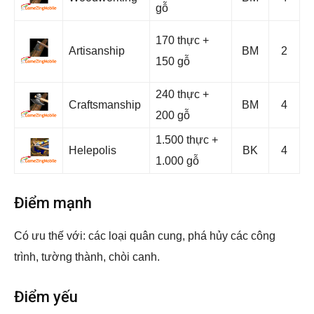
gỗ
170 thực +
Artisanship
BM
2
150 gỗ
240 thực +
Craftsmanship
BM
4
200 gỗ
1.500 thực +
Helepolis
BK
4
1.000 gỗ
Điểm mạnh
Có ưu thế với: các loại quân cung, phá hủy các công
trình, tường thành, chòi canh.
Điểm yếu