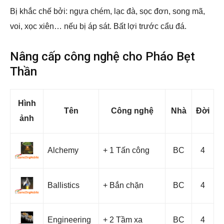
Bị khắc chế bởi: ngựa chém, lạc đà, sọc đơn, song mã,
voi, xọc xiên… nếu bị áp sát. Bất lợi trước cẩu đá.
Nâng cấp công nghệ cho Pháo Bẹt
Thần
Hình
Tên
Công nghệ
Nhà
Đời
ảnh
Alchemy
+ 1 Tấn công
BC
4
Ballistics
+ Bắn chặn
BC
4
Engineering
+ 2 Tầm xa
BC
4