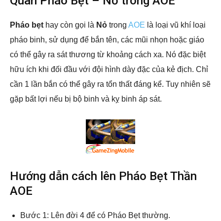
Quân Pháo Bẹt – Nỏ trong AOE
Pháo bẹt
hay còn gọi là
Nỏ
trong
AOE
là loại vũ khí loại
pháo binh, sử dụng để bắn tên, các mũi nhọn hoặc giáo
có thể gây ra sát thương từ khoảng cách xa. Nó đặc biệt
hữu ích khi đối đầu với đội hình dày đặc của kẻ địch. Chỉ
cần 1 lần bắn có thể gây ra tổn thất đáng kể. Tuy nhiên sẽ
gặp bất lợi nếu bị bộ binh và kỵ binh áp sát.
Hướng dẫn cách lên Pháo Bẹt Thần
AOE
Bước 1: Lên đời 4 để có Pháo Bẹt thường.