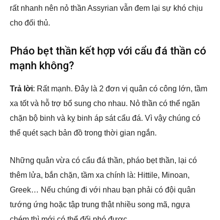
rất nhanh nên nỏ thần Assyrian vẫn đem lại sự khó chịu
cho đối thủ.
Pháo bẹt thần kết hợp với cẩu đá thần có
mạnh không?
Trả lời
: Rất mạnh. Đây là 2 đơn vị quân có công lớn, tầm
xa tốt và hỗ trợ bổ sung cho nhau. Nỏ thần có thể ngăn
chặn bộ binh và kỵ binh áp sát cẩu đá. Vì vậy chúng có
thể quét sạch bản đồ trong thời gian ngắn.
Những quân vừa có cẩu đá thần, pháo bẹt thần, lại có
thêm lửa, bắn chặn, tầm xa chính là: Hittile, Minoan,
Greek… Nếu chúng đi với nhau bạn phải có đội quân
tướng ứng hoặc tập trung thật nhiều song mã, ngựa
chém thì mới có thể đối phó được.