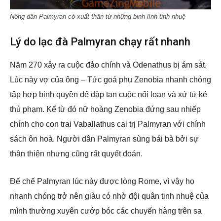
Nông dân Palmyran có xuất thân từ những binh lính tinh nhuệ
Lý do lạc đà Palmyran chạy rất nhanh
Năm 270 xảy ra cuộc đảo chính và Odenathus bị ám sát.
Lúc này vợ của ông – Tức goá phụ Zenobia nhanh chóng
tập hợp binh quyền để đập tan cuộc nổi loạn và xử tử kẻ
thủ phạm. Kể từ đó nữ hoàng Zenobia đứng sau nhiếp
chính cho con trai Vaballathus cai trị Palmyran với chính
sách ôn hoà. Người dân Palmyran sùng bái bà bởi sự
thân thiện nhưng cũng rất quyết đoán.
Đế chế Palmyran lúc này được lòng Rome, vì vậy họ
nhanh chóng trở nên giàu có nhờ đội quân tinh nhuệ của
mình thường xuyên cướp bóc các chuyến hàng trên sa