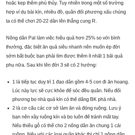
hoặc kẹp thêm phù thủy. Tuy nhiên trong một số trường
hợp ví dụ bài kín, nhiều đồ, quân đối phương xấu chúng
ta có thể chơi 20-22 dân lên thẳng cung R.
Nông dân Pal làm việc hiệu quả hơn 25% so với bình
thường, đặc biệt ăn quả siêu nhanh nên muốn ép đời
sớm bắt buộc bạn phải tìm được thêm ít nhất 1 bãi quả
phụ nữa. Sau khi lên đời 3 sẽ có 2 hướng:
1 là tiếp tục duy trì 1 đạo dân gồm 4-5 con đi ăn hoang.
Lúc này lực sẽ cực khỏe để sóc đều quân. Nếu đối
phương bo nhà quá kín có thể dâng BK phá nhà.
2 là cơ cấu các cơ sở làm ăn và đóng ruộng. Lưu ý
bạn nên xây ruộng kín và bo luôn để tránh mất tay.
Nếu thiếu gỗ có thể cho 2 nông dân ăn chung 1 cái
ruộng. Nếu với các loại quân khác thì chỉ 1 nông dân