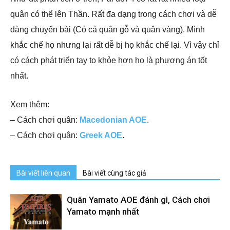
quân có thể lên Thần. Rất đa dạng trong cách chơi và dễ
dàng chuyển bài (Có cả quân gỗ và quân vàng). Mình
khắc chế họ nhưng lại rất dễ bị họ khắc chế lại. Vì vậy chỉ
có cách phát triển tay to khỏe hơn họ là phương án tốt
nhất.
Xem thêm:
– Cách chơi quân:
Macedonian AOE
.
– Cách chơi quân:
Greek AOE
.
Bài viết liên quan
Bài viết cùng tác giả
Quân Yamato AOE đánh gì, Cách chơi
Yamato mạnh nhất