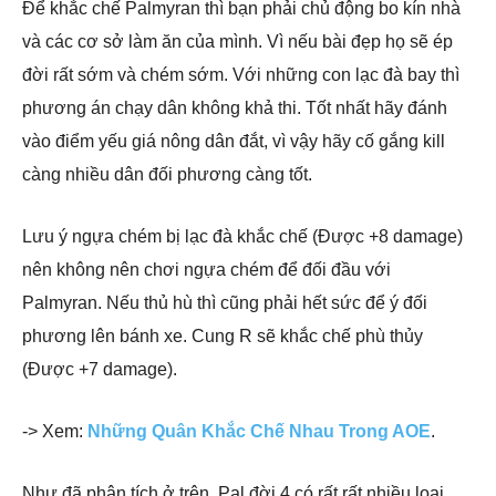
Để khắc chế Palmyran thì bạn phải chủ động bo kín nhà
và các cơ sở làm ăn của mình. Vì nếu bài đẹp họ sẽ ép
đời rất sớm và chém sớm. Với những con lạc đà bay thì
phương án chạy dân không khả thi. Tốt nhất hãy đánh
vào điểm yếu giá nông dân đắt, vì vậy hãy cố gắng kill
càng nhiều dân đối phương càng tốt.
Lưu ý ngựa chém bị lạc đà khắc chế (Được +8 damage)
nên không nên chơi ngựa chém để đối đầu với
Palmyran. Nếu thủ hù thì cũng phải hết sức để ý đối
phương lên bánh xe. Cung R sẽ khắc chế phù thủy
(Được +7 damage).
-> Xem:
Những Quân Khắc Chế Nhau Trong AOE
.
Như đã phân tích ở trên, Pal đời 4 có rất rất nhiều loại