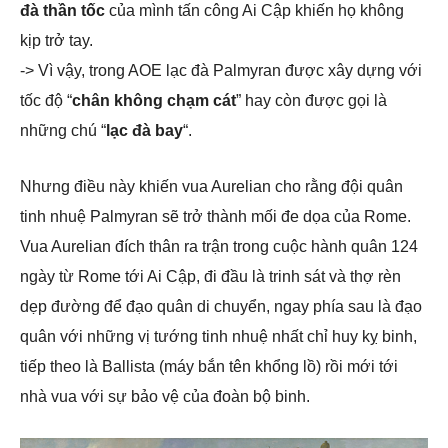
đà thần tốc
của mình tấn công Ai Cập khiến họ không
kịp trở tay.
-> Vì vậy, trong AOE lạc đà Palmyran được xây dựng với
tốc độ “
chân không chạm cát
” hay còn được gọi là
những chú “
lạc đà bay
“.
Nhưng điều này khiến vua Aurelian cho rằng đội quân
tinh nhuệ Palmyran sẽ trở thành mối đe dọa của Rome.
Vua Aurelian đích thân ra trận trong cuộc hành quân 124
ngày từ Rome tới Ai Cập, đi đầu là trinh sát và thợ rèn
dẹp đường để đạo quân di chuyển, ngay phía sau là đạo
quân với những vị tướng tinh nhuệ nhất chỉ huy kỵ binh,
tiếp theo là Ballista (máy bắn tên khổng lồ) rồi mới tới
nhà vua với sự bảo vệ của đoàn bộ binh.