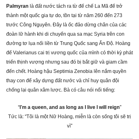
Palmyran
là đất nước tách ra từ đế chế La Mã để trở
thành một quốc gia tự do, tồn tại từ năm 260 đến 273
trước Công Nguyên. Đây là ốc đảo dừng chân của các
đoàn lữ hành khi di chuyển qua sa mạc Syria trên con
đường tơ lụa nối liền từ Trung Quốc sang Ấn Độ. Hoàng
đế Valerianus cai trị vương quốc của mình có thời kỳ phát
triển thịnh vượng nhưng sau đó bị bắt giữ và giam cầm
đến chết. Hoàng hậu Septimia Zenobia lên nắm quyền
thay con để xây dựng đất nước và chỉ huy quân đội
chống lại quân xâm lược. Bà có câu nói nổi tiếng:
“
I’m a queen, and as long as I live I will reign
”
Tức là: “Tôi là một Nữ Hoàng, miễn là còn sống tôi sẽ trị
vì”