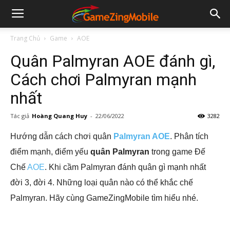
Trang Chủ
Game
AOE
Quân Palmyran AOE đánh gì,
Cách chơi Palmyran mạnh
nhất
Tác giả
Hoàng Quang Huy
-
22/06/2022
3282
Hướng dẫn cách chơi quân
Palmyran AOE
. Phân tích
điểm mạnh, điểm yếu
quân Palmyran
trong game Đế
Chế
AOE
. Khi cầm Palmyran đánh quân gì mạnh nhất
đời 3, đời 4. Những loại quân nào có thể khắc chế
Palmyran. Hãy cùng GameZingMobile tìm hiểu nhé.