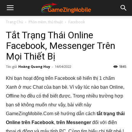
Trang Chủ
Phần mềm, thủ thuật
Facebook
Tắt Trạng Thái Online
Facebook, Messenger Trên
Mọi Thiết Bị
Tác giả
Hoàng Quang Huy
-
14/04/2022
1845
Khi bạn hoạt động trên Facebook sẽ hiển thị 1 chấm
Xanh ở mục Chat của bạn bè. Vì vậy lúc nào bạn Online,
Offline họ đều có thể biết được. Trong nhiều trường hợp
bạn sẽ không muốn như vậy, bài viết này
GameZingMobile.Com sẽ hướng dẫn cách
tắt trạng thái
Online trên Facebook
,
trên Messenger
đối với điện
thoại di động và máy tính PC. Cùng tìm hiểu chi tiết nhé.!