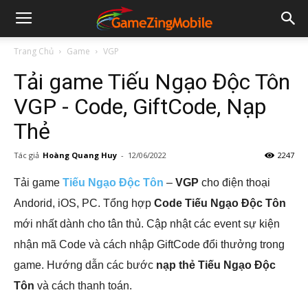
Trang Chủ
Game
VGP
Tải game Tiếu Ngạo Độc Tôn
VGP - Code, GiftCode, Nạp
Thẻ
Tác giả
Hoàng Quang Huy
-
12/06/2022
2247
Tải game
Tiếu Ngạo Độc Tôn
–
VGP
cho điện thoại
Andorid, iOS, PC. Tổng hợp
Code Tiếu Ngạo Độc Tôn
mới nhất dành cho tân thủ. Cập nhật các event sự kiện
nhận mã Code và cách nhập GiftCode đổi thưởng trong
game. Hướng dẫn các bước
nạp thẻ Tiếu Ngạo Độc
Tôn
và cách thanh toán.