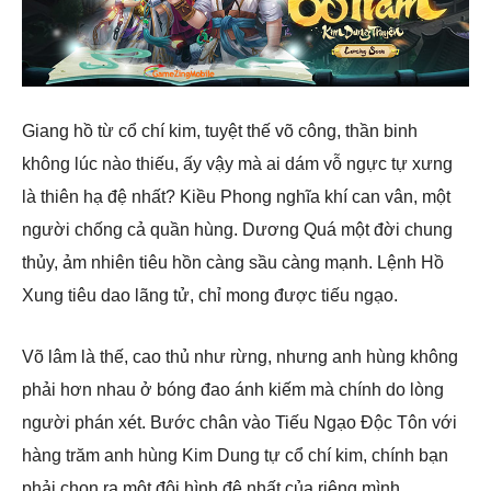
Giang hồ từ cổ chí kim, tuyệt thế võ công, thần binh
không lúc nào thiếu, ấy vậy mà ai dám vỗ ngực tự xưng
là thiên hạ đệ nhất? Kiều Phong nghĩa khí can vân, một
người chống cả quần hùng. Dương Quá một đời chung
thủy, ảm nhiên tiêu hồn càng sầu càng mạnh. Lệnh Hồ
Xung tiêu dao lãng tử, chỉ mong được tiếu ngạo.
Võ lâm là thế, cao thủ như rừng, nhưng anh hùng không
phải hơn nhau ở bóng đao ánh kiếm mà chính do lòng
người phán xét. Bước chân vào Tiếu Ngạo Độc Tôn với
hàng trăm anh hùng Kim Dung tự cổ chí kim, chính bạn
phải chọn ra một đội hình đệ nhất của riêng mình.