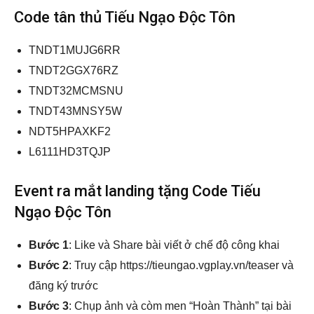
Code tân thủ Tiếu Ngạo Độc Tôn
TNDT1MUJG6RR
TNDT2GGX76RZ
TNDT32MCMSNU
TNDT43MNSY5W
NDT5HPAXKF2
L6111HD3TQJP
Event ra mắt landing tặng Code Tiếu
Ngạo Độc Tôn
Bước 1
: Like và Share bài viết ở chế độ công khai
Bước 2
: Truy cập https://tieungao.vgplay.vn/teaser và
đăng ký trước
Bước 3
: Chụp ảnh và còm men “Hoàn Thành” tại bài