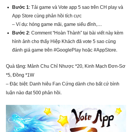
Bước 1
: Tải game và Vote app 5 sao trên CH play và
App Store cùng phản hồi tích cực
– Ví dụ: hóng game mãi, game siểu đỉnh,…
Bước 2
: Comment “Hoàn Thành” tại bài viết này kèm
hình ảnh cho thấy Hiệp Khách đã vote 5 sao cùng
đánh giá game trên #GooglePlay hoặc #AppStore.
Quà tặng: Mảnh Chu Chỉ Nhược *20, Kinh Mạch Đơn-Sơ
*5, Đồng *1W
– Đặc biệt: Danh hiêu Fan Cứng dành cho bất cứ bình
luận nào đạt 500 phản hồi.