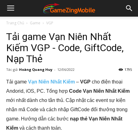
Trang Chủ
Game
VGP
Tải game Vạn Niên Nhất
Kiếm VGP - Code, GiftCode,
Nạp Thẻ
Tác giả
Hoàng Quang Huy
-
12/06/2022
1795
Tải game
Vạn Niên Nhất Kiếm
–
VGP
cho điện thoại
Andorid, iOS, PC. Tổng hợp
Code Vạn Niên Nhất Kiếm
mới nhất dành cho tân thủ. Cập nhật các event sự kiện
nhận mã Code và cách nhập GiftCode đổi thưởng trong
game. Hướng dẫn các bước
nạp thẻ Vạn Niên Nhất
Kiếm
và cách thanh toán.