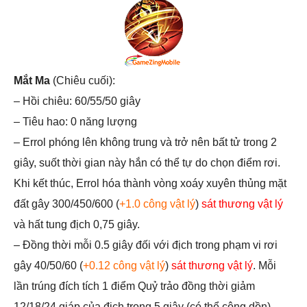
Mắt Ma
(Chiêu cuối):
– Hồi chiêu: 60/55/50 giây
– Tiêu hao: 0 năng lượng
– Errol phóng lên không trung và trở nên bất tử trong 2
giây, suốt thời gian này hắn có thể tự do chọn điểm rơi.
Khi kết thúc, Errol hóa thành vòng xoáy xuyên thủng mặt
đất gây 300/450/600 (
+1.0 công vật lý
)
sát thương vật lý
và hất tung địch 0,75 giây.
– Đồng thời mỗi 0.5 giây đối với địch trong phạm vi rơi
gây 40/50/60 (
+0.12 công vật lý
)
sát thương vật lý
. Mỗi
lần trúng đích tích 1 điểm Quỷ trảo đồng thời giảm
12/18/24 giáp của địch trong 5 giây (có thể cộng dồn).