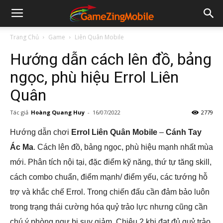
Trang Chủ
Game
Liên Quân Mobile
Hướng dẫn cách lên đồ, bảng
ngọc, phù hiệu Errol Liên
Quân
Tác giả
Hoàng Quang Huy
-
16/07/2022
2779
Hướng dẫn chơi
Errol Liên Quân Mobile
–
Cánh Tay
Ác Ma
. Cách lên đồ, bảng ngọc, phù hiệu mạnh nhất mùa
mới. Phân tích nội tại, đặc điểm kỹ năng, thứ tự tăng skill,
cách combo chuẩn, điểm mạnh/ điểm yếu, các tướng hỗ
trợ và khắc chế Errol. Trong chiến đấu cần đảm bảo luôn
trong trạng thái cường hóa quỷ trảo lực nhưng cũng cần
chú ý phòng ngự bị suy giảm. Chiêu 2 khi đạt đủ quỷ trảo