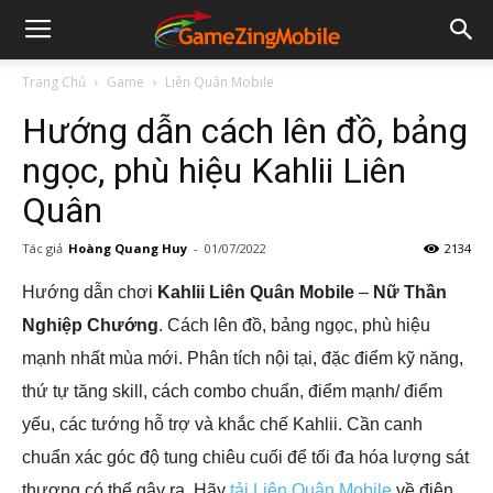
Trang Chủ
Game
Liên Quân Mobile
Hướng dẫn cách lên đồ, bảng
ngọc, phù hiệu Kahlii Liên
Quân
Tác giả
Hoàng Quang Huy
-
01/07/2022
2134
Hướng dẫn chơi
Kahlii Liên Quân Mobile
–
Nữ Thần
Nghiệp Chướng
. Cách lên đồ, bảng ngọc, phù hiệu
mạnh nhất mùa mới. Phân tích nội tại, đặc điểm kỹ năng,
thứ tự tăng skill, cách combo chuẩn, điểm mạnh/ điểm
yếu, các tướng hỗ trợ và khắc chế Kahlii. Cần canh
chuẩn xác góc độ tung chiêu cuối để tối đa hóa lượng sát
thương có thể gây ra. Hãy
tải Liên Quân Mobile
về điện