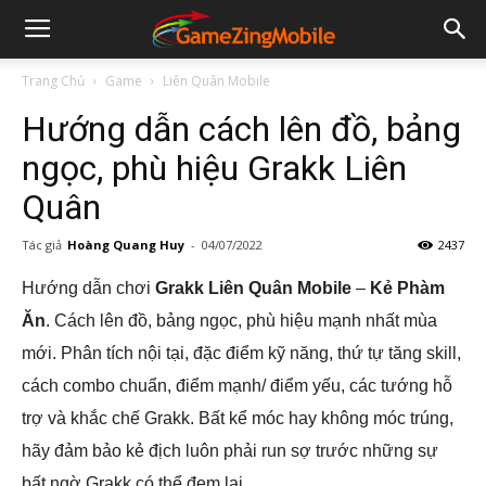
Trang Chủ
Game
Liên Quân Mobile
Hướng dẫn cách lên đồ, bảng
ngọc, phù hiệu Grakk Liên
Quân
Tác giả
Hoàng Quang Huy
-
04/07/2022
2437
Hướng dẫn chơi
Grakk Liên Quân Mobile
–
Kẻ Phàm
Ăn
. Cách lên đồ, bảng ngọc, phù hiệu mạnh nhất mùa
mới. Phân tích nội tại, đặc điểm kỹ năng, thứ tự tăng skill,
cách combo chuẩn, điểm mạnh/ điểm yếu, các tướng hỗ
trợ và khắc chế Grakk. Bất kể móc hay không móc trúng,
hãy đảm bảo kẻ địch luôn phải run sợ trước những sự
bất ngờ Grakk có thể đem lại.