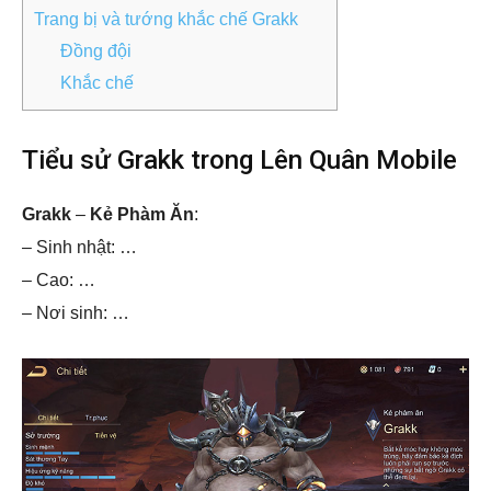
Trang bị và tướng khắc chế Grakk
Đồng đội
Khắc chế
Tiểu sử Grakk trong Lên Quân Mobile
Grakk
–
Kẻ Phàm Ăn
:
– Sinh nhật: …
– Cao: …
– Nơi sinh: …