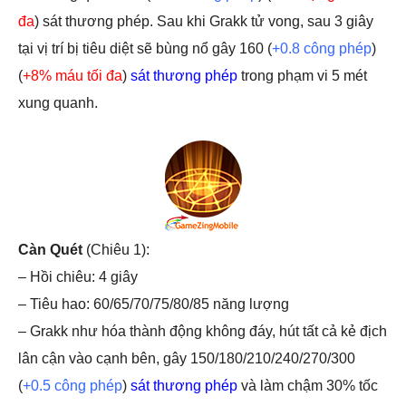
đa
) sát thương phép. Sau khi Grakk tử vong, sau 3 giây
tại vị trí bị tiêu diệt sẽ bùng nổ gây 160 (
+0.8 công phép
)
(
+8% máu tối đa
)
sát thương phép
trong phạm vi 5 mét
xung quanh.
Càn Quét
(Chiêu 1):
– Hồi chiêu: 4 giây
– Tiêu hao: 60/65/70/75/80/85 năng lượng
– Grakk như hóa thành động không đáy, hút tất cả kẻ địch
lân cận vào cạnh bên, gây 150/180/210/240/270/300
(
+0.5 công phép
)
sát thương phép
và làm chậm 30% tốc