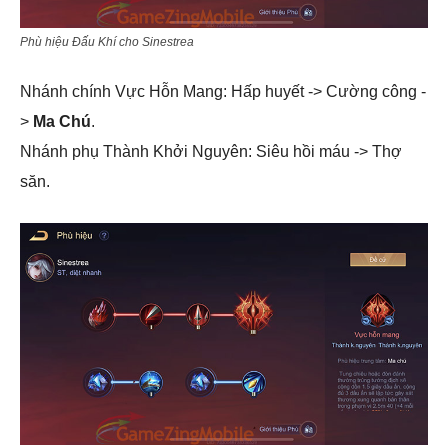
Phù hiệu Đấu Khí cho Sinestrea
Nhánh chính Vực Hỗn Mang: Hấp huyết -> Cường công -
>
Ma Chú
.
Nhánh phụ Thành Khởi Nguyên: Siêu hồi máu -> Thợ
săn.