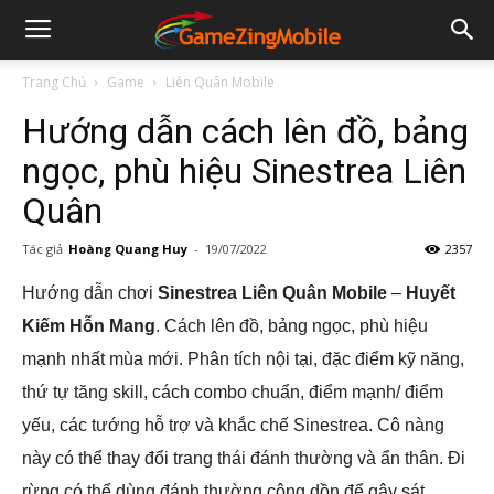
Trang Chủ
Game
Liên Quân Mobile
Hướng dẫn cách lên đồ, bảng
ngọc, phù hiệu Sinestrea Liên
Quân
Tác giả
Hoàng Quang Huy
-
19/07/2022
2357
Hướng dẫn chơi
Sinestrea Liên Quân Mobile
–
Huyết
Kiếm Hỗn Mang
. Cách lên đồ, bảng ngọc, phù hiệu
mạnh nhất mùa mới. Phân tích nội tại, đặc điểm kỹ năng,
thứ tự tăng skill, cách combo chuẩn, điểm mạnh/ điểm
yếu, các tướng hỗ trợ và khắc chế Sinestrea. Cô nàng
này có thể thay đổi trang thái đánh thường và ẩn thân. Đi
rừng có thể dùng đánh thường cộng dồn để gây sát