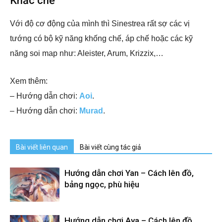
Khắc chế
Với độ cơ động của mình thì Sinestrea rất sợ các vị
tướng có bộ kỹ năng khống chế, áp chế hoặc các kỹ
năng soi map như: Aleister, Arum, Krizzix,…
Xem thêm:
– Hướng dẫn chơi:
Aoi
.
– Hướng dẫn chơi:
Murad
.
Bài viết liên quan
Bài viết cùng tác giả
Hướng dẫn chơi Yan – Cách lên đồ,
bảng ngọc, phù hiệu
Hướng dẫn chơi Aya – Cách lên đồ,