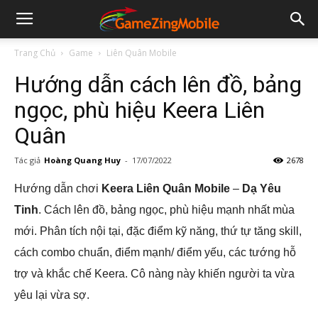
Trang Chủ
Game
Liên Quân Mobile
Hướng dẫn cách lên đồ, bảng
ngọc, phù hiệu Keera Liên
Quân
Tác giả
Hoàng Quang Huy
-
17/07/2022
2678
Hướng dẫn chơi
Keera Liên Quân Mobile
–
Dạ Yêu
Tinh
. Cách lên đồ, bảng ngọc, phù hiệu mạnh nhất mùa
mới. Phân tích nội tại, đặc điểm kỹ năng, thứ tự tăng skill,
cách combo chuẩn, điểm mạnh/ điểm yếu, các tướng hỗ
trợ và khắc chế Keera. Cô nàng này khiến người ta vừa
yêu lại vừa sợ.