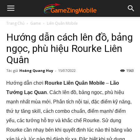
Trang Chủ
Game
Liên Quân Mobile
Hướng dẫn cách lên đồ, bảng
ngọc, phù hiệu Rourke Liên
Quân
Tác giả
Hoàng Quang Huy
-
15/07/2022
1563
Hướng dẫn chơi
Rourke Liên Quân Mobile
–
Lão
Tướng Lạc Quan
. Cách lên đồ, bảng ngọc, phù hiệu
mạnh nhất mùa mới. Phân tích nội tại, đặc điểm kỹ năng,
thứ tự tăng skill, cách combo chuẩn, điểm mạnh/ điểm
yếu, các tướng hỗ trợ và khắc chế Rourke. Sử dụng
Rourke cần nhạy bén khi quyết định lúc nào thì băng vào
xáp lá cà, lúc nào thì đánh từ xa. Đặc biệt khi sử dụng