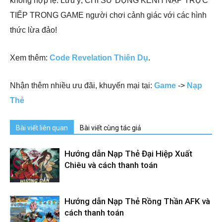
không hợp lệ. Lưu ý, CHỈ SỬ DỤNG KÊNH NẠP TRỰC
TIẾP TRONG GAME người chơi cảnh giác với các hình
thức lừa đảo!
Xem thêm:
Code Revelation Thiên Dụ
.
Nhận thêm nhiều ưu đãi, khuyến mại tại:
Game
->
Nạp
Thẻ
Bài viết liên quan
Bài viết cùng tác giả
Hướng dẫn Nạp Thẻ Đại Hiệp Xuất
Chiêu và cách thanh toán
Hướng dẫn Nạp Thẻ Rồng Thần AFK và
cách thanh toán