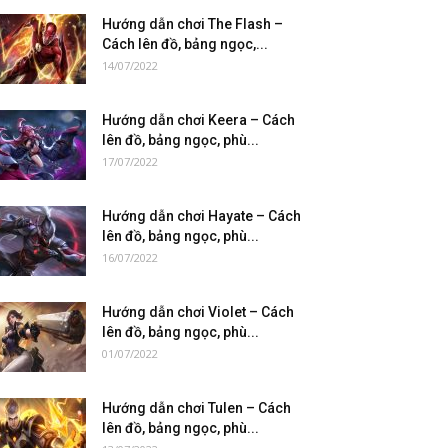
Hướng dẫn chơi The Flash –
Cách lên đồ, bảng ngọc,...
14/07/2022
Hướng dẫn chơi Keera – Cách
lên đồ, bảng ngọc, phù...
17/07/2022
Hướng dẫn chơi Hayate – Cách
lên đồ, bảng ngọc, phù...
16/07/2022
Hướng dẫn chơi Violet – Cách
lên đồ, bảng ngọc, phù...
01/07/2022
Hướng dẫn chơi Tulen – Cách
lên đồ, bảng ngọc, phù...