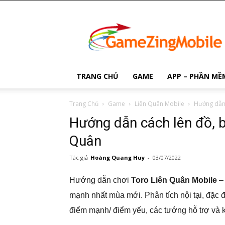
Game
Zing
Mobile
TRANG CHỦ
GAME
APP – PHẦN MỀ
Trang Chủ
Game
Liên Quân Mobile
Hướng dẫn 
Hướng dẫn cách lên đồ, b
Quân
Tác giả
Hoàng Quang Huy
-
03/07/2022
Hướng dẫn chơi
Toro Liên Quân Mobile
mạnh nhất mùa mới. Phân tích nội tại, đặc đ
điểm mạnh/ điểm yếu, các tướng hỗ trợ và 