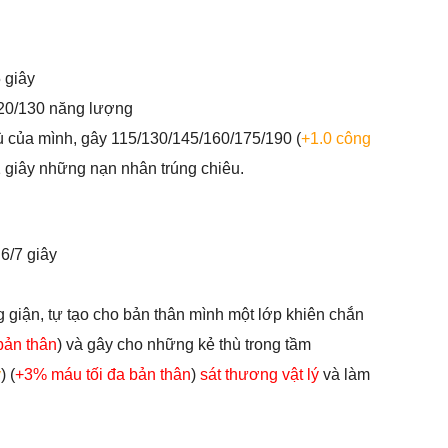
5 giây
120/130 năng lượng
ù của mình, gây 115/130/145/160/175/190 (
+1.0 công
1 giây những nạn nhân trúng chiêu.
.6/7 giây
g giận, tự tạo cho bản thân mình một lớp khiên chắn
bản thân
) và gây cho những kẻ thù trong tầm
ý
) (
+3% máu tối đa bản thân
)
sát thương vật lý
và làm