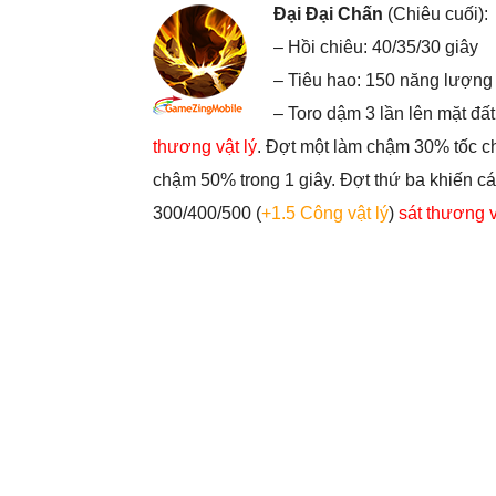
Đại Đại Chấn
(Chiêu cuối):
– Hồi chiêu: 40/35/30 giây
– Tiêu hao: 150 năng lượng
– Toro dậm 3 lần lên mặt đấ
thương vật lý
. Đợt một làm chậm 30% tốc chạ
chậm 50% trong 1 giây. Đợt thứ ba khiến cá
300/400/500 (
+1.5 Công vật lý
)
sát thương v