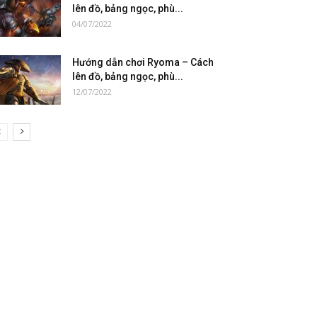
lên đồ, bảng ngọc, phù...
04/07/2022
Hướng dẫn chơi Ryoma – Cách
lên đồ, bảng ngọc, phù...
12/07/2022