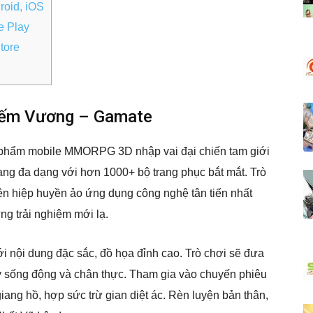
roid, iOS
e Play
tore
Kiếm Vương – Gamate
 phẩm mobile MMORPG 3D nhập vai đại chiến tam giới
ang đa dạng với hơn 1000+ bộ trang phục bắt mắt. Trò
tiên hiệp huyền ảo ứng dụng công nghệ tân tiến nhất
 trải nghiệm mới lạ.
i nội dung đặc sắc, đồ họa đỉnh cao. Trò chơi sẽ đưa
ầy sống động và chân thực. Tham gia vào chuyến phiêu
iang hồ, hợp sức trừ gian diệt ác. Rèn luyện bản thân,