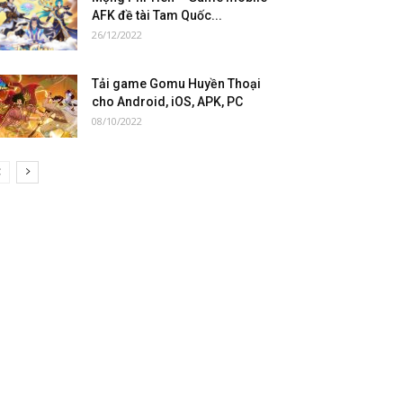
AFK đề tài Tam Quốc...
26/12/2022
Tải game Gomu Huyền Thoại
cho Android, iOS, APK, PC
08/10/2022