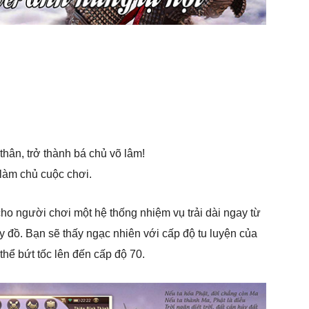
ân, trở thành bá chủ võ lâm!
 làm chủ cuộc chơi.
ho người chơi một hệ thống nhiệm vụ trải dài ngay từ
y đồ. Bạn sẽ thấy ngạc nhiên với cấp độ tu luyện của
thể bứt tốc lên đến cấp độ 70.