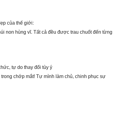
ẹp của thế giới:
núi non hùng vĩ. Tất cả đều được trau chuốt đến từng
ức, tự do thay đổi tùy ý
ỉ trong chớp mắt! Tự mình làm chủ, chinh phục sự