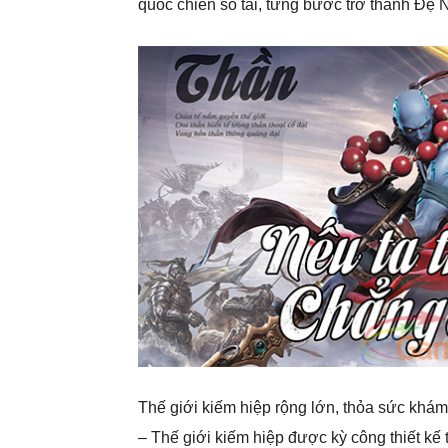
quốc chiến so tài, từng bước trở thành Đệ 
Thế giới kiếm hiệp rộng lớn, thỏa sức khá
– Thế giới kiếm hiệp được kỳ công thiết kế