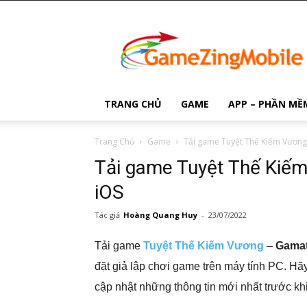
Game
Zing
Mobile
TRANG CHỦ
GAME
APP – PHẦN MỀ
Trang Chủ
Game
Tải game Tuyệt Thế Kiếm Vương
Tải game Tuyệt Thế Kiế
iOS
Tác giả
Hoàng Quang Huy
-
23/07/2022
Tải game
Tuyệt Thế Kiếm Vương
–
Gama
đặt giả lập chơi game trên máy tính PC. Hã
cập nhật những thông tin mới nhất trước kh