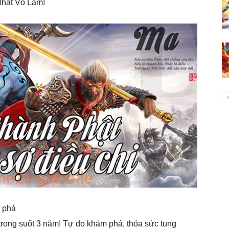
Nhất Võ Lâm!
m phá
 trong suốt 3 năm! Tự do khám phá, thỏa sức tung