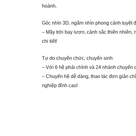
hoành.
Góc nhìn 3D, ngắm nhìn phong cảnh tuyệt đ
– Mây trời bay lượn, cảnh sắc thiên nhiên, 
chi tiết!
Tự do chuyển chức, chuyển sinh
– Với 6 hệ phái chính và 24 nhánh chuyển ch
– Chuyển hệ dễ dàng, thao tác đơn giản ch
nghiệp đỉnh cao!