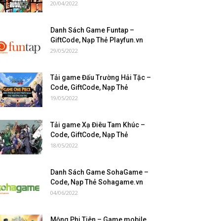
20/04/2022
Danh Sách Game Funtap –
GiftCode, Nạp Thẻ Playfun.vn
29/05/2022
Tải game Đấu Trường Hải Tặc –
Code, GiftCode, Nạp Thẻ
19/05/2022
Tải game Xạ Điêu Tam Khúc –
Code, GiftCode, Nạp Thẻ
18/05/2022
Danh Sách Game SohaGame –
Code, Nạp Thẻ Sohagame.vn
04/06/2022
Mộng Phi Tiên – Game mobile