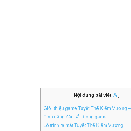
Nội dung bài viết
[
Ẩn
]
Giới thiệu game Tuyệt Thế Kiếm Vương 
Tính năng đặc sắc trong game
Lộ trình ra mắt Tuyệt Thế Kiếm Vương