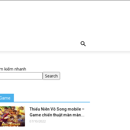
ìm kiếm nhanh
Search
Game
Thiếu Niên Vô Song mobile –
Game chiến thuật màn màn...
07/10/2022