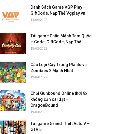
Danh Sách Game VGP Play –
GiftCode, Nạp Thẻ Vgplay.vn
11/06/2022
Tải game Chân Mệnh Tam Quốc
– Code, GiftCode, Nạp Thẻ
18/05/2022
Các Loại Cây Trong Plants vs
Zombies 2 Mạnh Nhất
19/04/2022
Chơi Gunbound Online thời 9x
không cần cài đặt –
DragonBound
19/04/2022
Tải game Grand Theft Auto V –
GTA 5