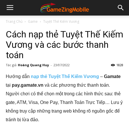
Trang Chủ
Game
Tuyệt Thế Kiếm Vương
Cách nạp thẻ Tuyệt Thế Kiếm
Vương và các bước thanh
toán
Tác giả
Hoàng Quang Huy
-
23/07/2022
1828
Hướng dẫn
nạp thẻ Tuyệt Thế Kiếm Vương
–
Gamate
tại
pay.gamate.vn
và các phương thức thanh toán.
Người chơi có thể chọn một trong các hình thức sau: thẻ
gate, ATM, Visa, One Pay, Thanh Toán Trực Tiếp… Lưu ý
không truy cập những trang web không rõ nguồn gốc để
tránh bị lừa đảo.